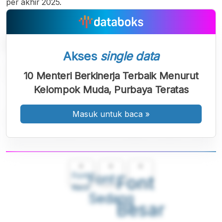
per akhir 2025.
Akses
single data
10 Menteri Berkinerja Terbaik Menurut
Kelompok Muda, Purbaya Teratas
Masuk untuk baca
»
A
A
A
Font
Font
Font
Kecil
Sedang
Besar