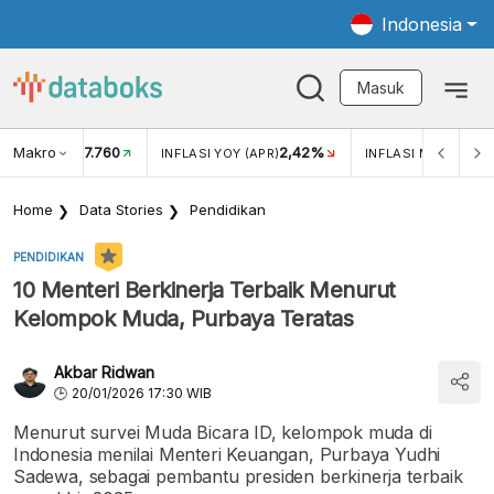
Indonesia
Masuk
Makro
17.760
2,42%
KAR USD/IDR
INFLASI YOY (APR)
INFLASI MOM (APR)
Home
Data Stories
Pendidikan
PENDIDIKAN
10 Menteri Berkinerja Terbaik Menurut
Kelompok Muda, Purbaya Teratas
Akbar Ridwan
20/01/2026 17:30 WIB
Menurut survei Muda Bicara ID, kelompok muda di
Indonesia menilai Menteri Keuangan, Purbaya Yudhi
Sadewa, sebagai pembantu presiden berkinerja terbaik