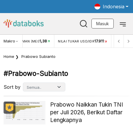
Indonesia
Masuk
Makro
17.911
2,88%
-0
KAR USD/IDR
INFLASI YOY (JUL)
INFLASI MOM (JUL)
Home
Prabowo Subianto
#prabowo-Subianto
Sort by
Prabowo Naikkan Tukin TNI
per Juli 2026, Berikut Daftar
Lengkapnya