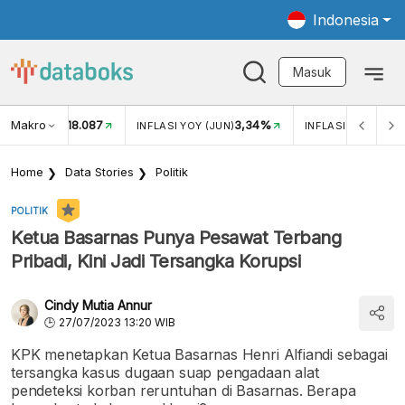
Indonesia
Masuk
Makro
18.087
3,34%
UKAR USD/IDR
INFLASI YOY (JUN)
INFLASI MOM (JUN
Home
Data Stories
Politik
POLITIK
Ketua Basarnas Punya Pesawat Terbang
Pribadi, Kini Jadi Tersangka Korupsi
Cindy Mutia Annur
27/07/2023 13:20 WIB
KPK menetapkan Ketua Basarnas Henri Alfiandi sebagai
tersangka kasus dugaan suap pengadaan alat
pendeteksi korban reruntuhan di Basarnas. Berapa