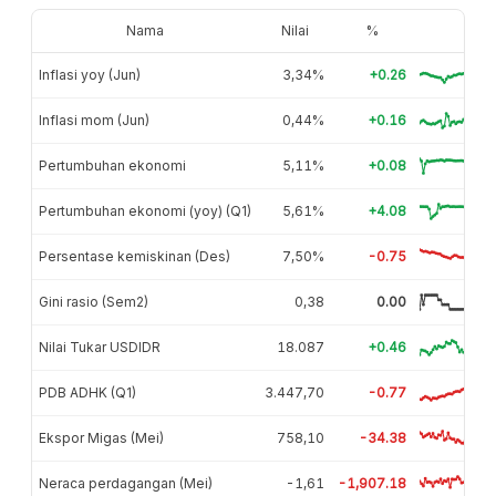
Nama
Nilai
%
Inflasi yoy (Jun)
3,34%
+0.26
Inflasi mom (Jun)
0,44%
+0.16
Pertumbuhan ekonomi
5,11%
+0.08
Pertumbuhan ekonomi (yoy) (Q1)
5,61%
+4.08
Persentase kemiskinan (Des)
7,50%
-0.75
Gini rasio (Sem2)
0,38
0.00
Nilai Tukar USDIDR
18.087
+0.46
PDB ADHK (Q1)
3.447,70
-0.77
Ekspor Migas (Mei)
758,10
-34.38
Neraca perdagangan (Mei)
-1,61
-1,907.18