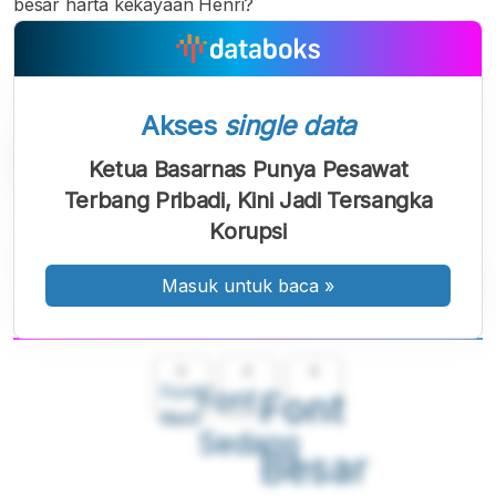
besar harta kekayaan Henri?
Akses
single data
Ketua Basarnas Punya Pesawat
Terbang Pribadi, Kini Jadi Tersangka
Korupsi
Masuk untuk baca
»
A
A
A
Font
Font
Font
Kecil
Sedang
Besar