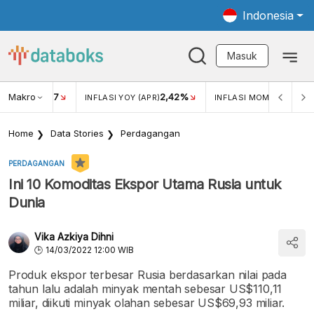
Indonesia
Masuk
Makro
17
2,42%
0,4
KAR USD/IDR
INFLASI YOY (APR)
INFLASI MOM (MAR)
Home
Data Stories
Perdagangan
PERDAGANGAN
Ini 10 Komoditas Ekspor Utama Rusia untuk
Dunia
Vika Azkiya Dihni
14/03/2022 12:00 WIB
Produk ekspor terbesar Rusia berdasarkan nilai pada
tahun lalu adalah minyak mentah sebesar US$110,11
miliar, diikuti minyak olahan sebesar US$69,93 miliar.