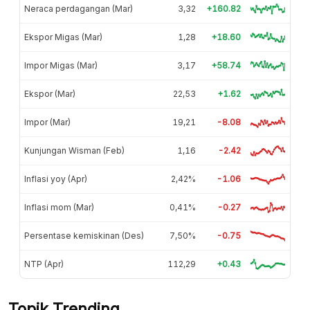
Neraca perdagangan (Mar)
3,32
+160.82
Ekspor Migas (Mar)
1,28
+18.60
Impor Migas (Mar)
3,17
+58.74
Ekspor (Mar)
22,53
+1.62
Impor (Mar)
19,21
-8.08
Kunjungan Wisman (Feb)
1,16
-2.42
Inflasi yoy (Apr)
2,42%
-1.06
Inflasi mom (Mar)
0,41%
-0.27
Persentase kemiskinan (Des)
7,50%
-0.75
NTP (Apr)
112,29
+0.43
Topik Trending