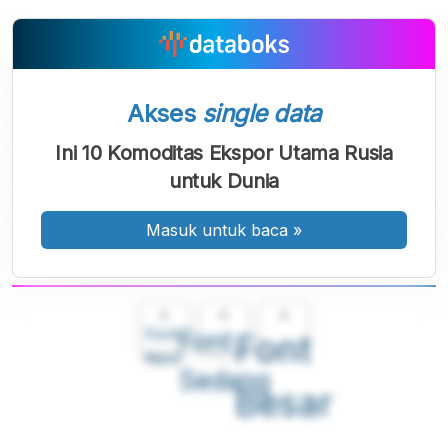
Akses
single data
Ini 10 Komoditas Ekspor Utama Rusia
untuk Dunia
Masuk untuk baca
»
A
A
A
Font
Font
Font
Kecil
Sedang
Besar