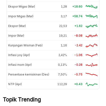
Ekspor Migas (Mar)
1,28
+18.60
Impor Migas (Mar)
3,17
+58.74
Ekspor (Mar)
22,53
+1.62
Impor (Mar)
19,21
-8.08
Kunjungan Wisman (Feb)
1,16
-2.42
Inflasi yoy (Apr)
2,42%
-1.06
Inflasi mom (Apr)
0,13%
-0.28
Persentase kemiskinan (Des)
7,50%
-0.75
NTP (Apr)
112,29
+0.43
Topik Trending