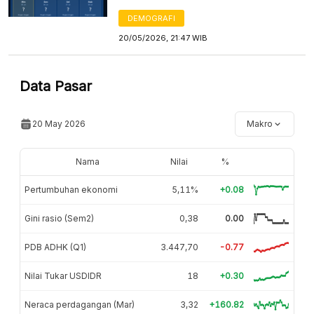
DEMOGRAFI
20/05/2026, 21:47 WIB
Data Pasar
20 May 2026
Makro
Nama
Nilai
%
Pertumbuhan ekonomi
5,11%
+0.08
Gini rasio (Sem2)
0,38
0.00
PDB ADHK (Q1)
3.447,70
-0.77
Nilai Tukar USDIDR
18
+0.30
Neraca perdagangan (Mar)
3,32
+160.82