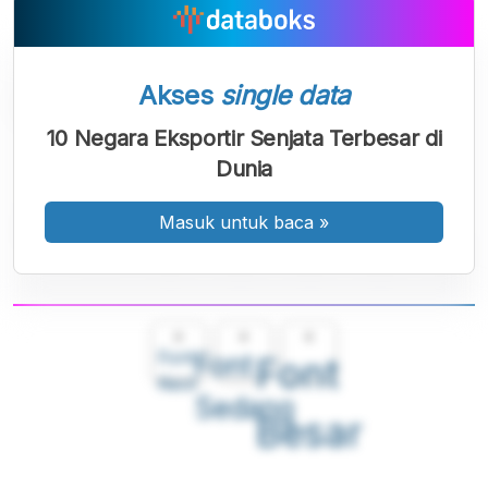
Akses
single data
10 Negara Eksportir Senjata Terbesar di
Dunia
Masuk untuk baca
»
A
A
A
Font
Font
Font
Kecil
Sedang
Besar