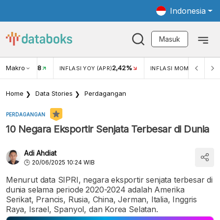
Indonesia
Masuk
Makro
18
2,42%
0,1
KAR USD/IDR
INFLASI YOY (APR)
INFLASI MOM (APR)
Home
Data Stories
Perdagangan
PERDAGANGAN
10 Negara Eksportir Senjata Terbesar di Dunia
Adi Ahdiat
20/06/2025 10:24 WIB
Menurut data SIPRI, negara eksportir senjata terbesar di
dunia selama periode 2020-2024 adalah Amerika
Serikat, Prancis, Rusia, China, Jerman, Italia, Inggris
Raya, Israel, Spanyol, dan Korea Selatan.