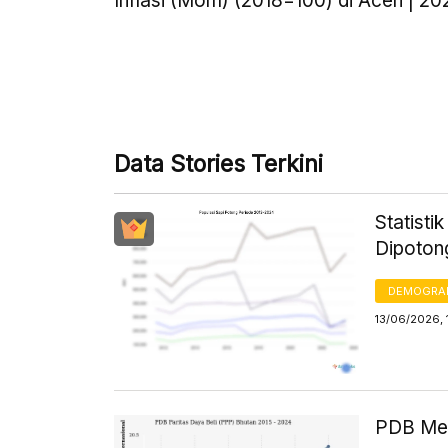
Inflasi (Mom) (2018=100) di Aceh | 20
Data Stories Terkini
Statisti
Dipoton
DEMOGRA
13/06/2026, 
PDB Men