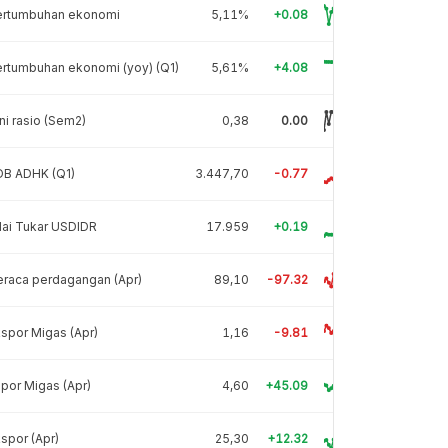
ertumbuhan ekonomi
5,11%
+0.08
rtumbuhan ekonomi (yoy) (Q1)
5,61%
+4.08
ni rasio (Sem2)
0,38
0.00
DB ADHK (Q1)
3.447,70
-0.77
lai Tukar USDIDR
17.959
+0.19
raca perdagangan (Apr)
89,10
-97.32
spor Migas (Apr)
1,16
-9.81
por Migas (Apr)
4,60
+45.09
spor (Apr)
25,30
+12.32