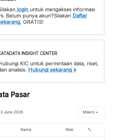
Silakan
login
untuk mengakses informasi
ni
.
Belum punya akun?
Silakan
Daftar
sekarang
,
GRATIS!
KATADATA INSIGHT CENTER
Hubungi KIC untuk permintaan data, riset,
dan analisis.
Hubungi sekarang »
ata Pasar
13 June 2026
Makro
Nama
Nilai
%