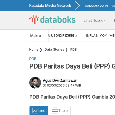
Katadata Media Network
Katadata.co.id
K
Lihat Topik
 (APR)
1,25
NILAI TUKAR USD/IDR
Makro
17.959
INFLASI YOY (MEI
Home
Data Stories
PDB
PDB
PDB Paritas Daya Beli (PPP)
Agus Dwi Darmawan
02/03/2026 09:47 WIB
PDB Paritas Daya Beli (PPP) Gambia 20
Line
Table