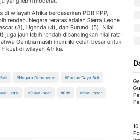
u yang lebih moderat.
s di wilayah Afrika berdasarkan PDB PPP,
ih rendah. Negara teratas adalah Sierra Leone
scar (3), Uganda (4), dan Burundi (5). Nilai
juga jauh lebih rendah dibandingkan nilai rata-
bahwa Gambia masih memiliki celah besar untuk
 kuat di wilayah Afrika.
D
Beli
#negara Dermawan
#paritas Daya Beli
Ge
Gu
ya Listrik
#daya Ingat
#pdb
#Nilai Impor
Pa
Pe
10
Po