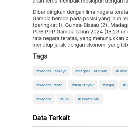
akan terus membaik meskipun dengan laj
Dibandingkan dengan lima negara terata
Gambia berada pada posisi yang jauh leb
(peringkat 1), Guinea-Bissau (2), Madaga
PDB PPP Gambia tahun 2024 (18,23 unit) 
rata negara teratas, yang menunjukkan 
menutup jarak dengan ekonomi yang lebih
Tags
#negara Terkaya
#negara Teraman
#Daya 
#Negara Retan
#nilai Proyek
#pinjol
#da
#negara
#PPP
#Update Me
Data Terkait