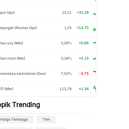
por (Apr)
25,21
+31.28
njungan Wisman (Apr)
1,25
+14.75
flasi yoy (Mei)
3,08%
+0.66
flasi mom (Mei)
0,28%
+0.15
rsentase kemiskinan (Des)
7,50%
-0.75
TP (Mei)
113,79
+1.34
opik Trending
Harga Tembaga
Tren