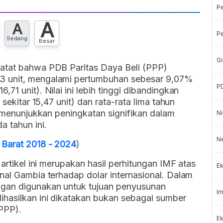
P
A
A
Pe
Sedang
Besar
Gi
catat bahwa PDB Paritas Daya Beli (PPP)
3 unit, mengalami pertumbuhan sebesar 9,07%
P
71 unit). Nilai ini lebih tinggi dibandingkan
 sekitar 15,47 unit) dan rata-rata lima tahun
, menunjukkan peningkatan signifikan dalam
Ni
 tahun ini.
Ne
 Barat 2018 - 2024
)
 artikel ini merupakan hasil perhitungan IMF atas
Ek
nal Gambia terhadap dolar internasional. Dalam
ngan digunakan untuk tujuan penyusunan
Im
hasilkan ini dikatakan bukan sebagai sumber
(PPP).
Ek