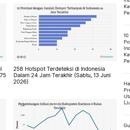
In
Ka
Pe
10
Po
In
Ka
Pe
l
258 Hotspot Terdeteksi di Indonesia
,75
Dalam 24 Jam Terakhir (Sabtu, 13 Juni
2026)
Ha
Pr
Ut
(J
Gu