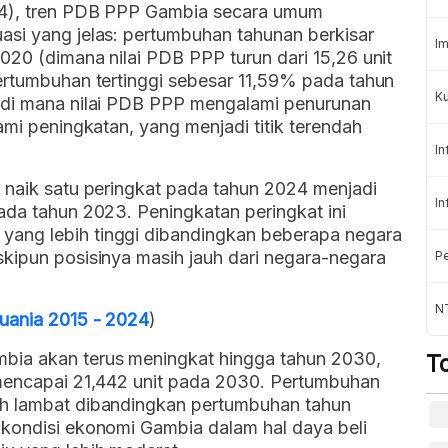
24), tren PDB PPP Gambia secara umum
asi yang jelas: pertumbuhan tahunan berkisar
Im
020 (dimana nilai PDB PPP turun dari 15,26 unit
pertumbuhan tertinggi sebesar 11,59% pada tahun
Ku
, di mana nilai PDB PPP mengalami penurunan
ami peningkatan, yang menjadi titik terendah
In
 naik satu peringkat pada tahun 2024 menjadi
In
ada tahun 2023. Peningkatan peringkat ini
ang lebih tinggi dibandingkan beberapa negara
skipun posisinya masih jauh dari negara-negara
Pe
N
huania 2015 - 2024
)
bia akan terus meningkat hingga tahun 2030,
T
 mencapai 21,442 unit pada 2030. Pertumbuhan
ih lambat dibandingkan pertumbuhan tahun
 kondisi ekonomi Gambia dalam hal daya beli