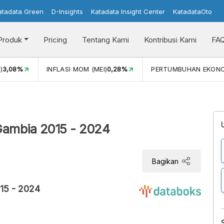
atadata Green
D-Insights
Katadata Insight Center
KatadataOto
Produk
Pricing
Tentang Kami
Kontribusi Kami
FA
)
3,08%
INFLASI MOM (MEI)
0,28%
PERTUMBUHAN EKON
 Gambia 2015 - 2024
Bagikan
15 - 2024