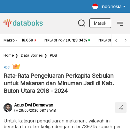
Indonesia
Masuk
Makro
18.059
3,34%
UKAR USD/IDR
INFLASI YOY (JUN)
INFLASI MOM (JUN
Home
Data Stories
PDB
PDB
Rata-Rata Pengeluaran Perkapita Sebulan
untuk Makanan dan Minuman Jadi di Kab.
Buton Utara 2018 - 2024
Agus Dwi Darmawan
29/05/2026 08:12 WIB
Untuk kategori pengeluaran makanan, wilayah ini
berada di urutan ketiga dengan nilai 739715 rupiah per