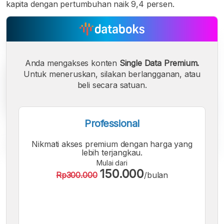
kapita dengan pertumbuhan naik 9,4 persen.
Anda mengakses konten
Single Data Premium.
Untuk meneruskan, silakan berlangganan, atau
beli secara satuan.
Professional
Nikmati akses premium dengan harga yang
lebih terjangkau.
Mulai dari
A
A
A
150.000
Rp300.000
/bulan
Font
Font
Font
Kecil
Sedang
Besar