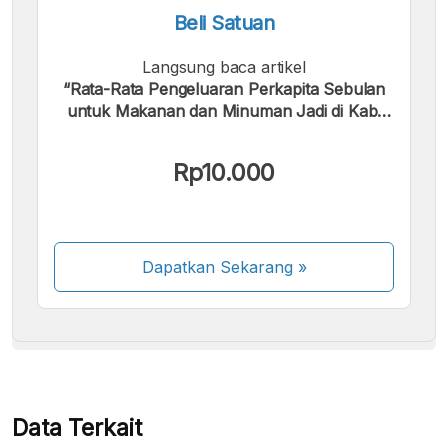
Beli Satuan
Langsung baca artikel
“Rata-Rata Pengeluaran Perkapita Sebulan
untuk Makanan dan Minuman Jadi di Kab.
Buton Utara 2018 - 2024”.
Kami menerima pembayaran berikut:
Rp10.000
Dapatkan Sekarang
»
Beberapa metode pembayaran masih dalam
proses aktivasi.
Data Terkait