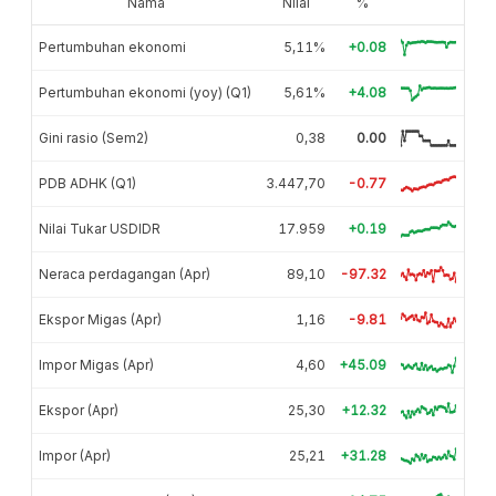
Nama
Nilai
%
Pertumbuhan ekonomi
5,11%
+0.08
Pertumbuhan ekonomi (yoy) (Q1)
5,61%
+4.08
Gini rasio (Sem2)
0,38
0.00
PDB ADHK (Q1)
3.447,70
-0.77
Nilai Tukar USDIDR
17.959
+0.19
Neraca perdagangan (Apr)
89,10
-97.32
Ekspor Migas (Apr)
1,16
-9.81
Impor Migas (Apr)
4,60
+45.09
Ekspor (Apr)
25,30
+12.32
Impor (Apr)
25,21
+31.28