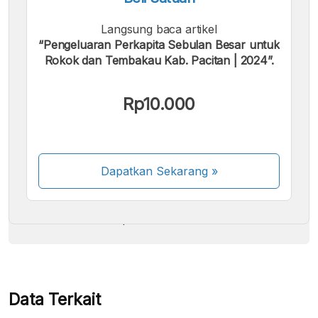
Langsung baca artikel
“Pengeluaran Perkapita Sebulan Besar untuk
Rokok dan Tembakau Kab. Pacitan | 2024”.
Kami menerima pembayaran berikut:
Rp10.000
Dapatkan Sekarang
»
Beberapa metode pembayaran masih dalam
proses aktivasi.
Data Terkait