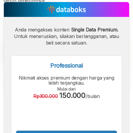
tahun sebelumnya.
Anda mengakses konten
Single Data Premium.
Untuk meneruskan, silakan berlangganan, atau
beli secara satuan.
Professional
Nikmati akses premium dengan harga yang
lebih terjangkau.
Mulai dari
150.000
Rp300.000
/bulan
A
A
A
Font
Font
Font
Kecil
Sedang
Besar