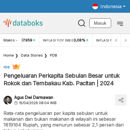
Indonesia
Masuk
Makro
17.959
3,08%
UKAR USD/IDR
INFLASI YOY (MEI)
INFLASI MOM (MEI)
Home
Data Stories
PDB
PDB
Pengeluaran Perkapita Sebulan Besar untuk
Rokok dan Tembakau Kab. Pacitan | 2024
Agus Dwi Darmawan
15/04/2026 08:04 WIB
Rata-rata pengeluaran per kapita sebulan untuk
makanan dan bukan makanan di wilayah ini sebesar
1819164 Rupiah, yang menurun sebesar 2,1 persen dari