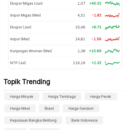
Ekspor Migas (Jun)
1,07
+40.52
Impor Migas (Mei)
4,51
-1.82
Ekspor (Jun)
25,46
+9.72
Impor (Mei)
24,81
-1.59
Kunjungan Wisman (Mei)
1,38
+10.69
NTP (Jul)
116,16
+1.32
Topik Trending
Harga Minyak
Harga Tembaga
Harga Perak
Harga Nikel
Brasil
Harga Gandum
Kepulauan Bangka Belitung
Bank Indonesia