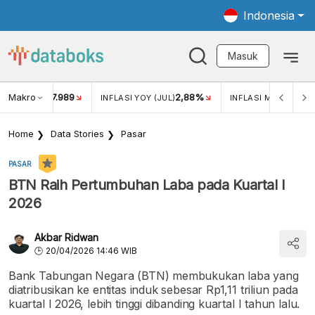
Indonesia
Masuk
Makro
17.989
2,88%
-
KAR USD/IDR
INFLASI YOY (JUL)
INFLASI MOM (JUL)
Home
Data Stories
Pasar
PASAR
BTN Raih Pertumbuhan Laba pada Kuartal I
2026
Akbar Ridwan
20/04/2026 14:46 WIB
Bank Tabungan Negara (BTN) membukukan laba yang
diatribusikan ke entitas induk sebesar Rp1,11 triliun pada
kuartal I 2026, lebih tinggi dibanding kuartal I tahun lalu.