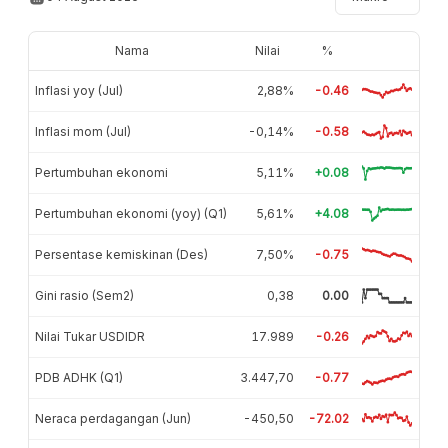
Nama
Nilai
%
Inflasi yoy (Jul)
2,88%
-0.46
Inflasi mom (Jul)
-0,14%
-0.58
Pertumbuhan ekonomi
5,11%
+0.08
Pertumbuhan ekonomi (yoy) (Q1)
5,61%
+4.08
Persentase kemiskinan (Des)
7,50%
-0.75
Gini rasio (Sem2)
0,38
0.00
Nilai Tukar USDIDR
17.989
-0.26
PDB ADHK (Q1)
3.447,70
-0.77
Neraca perdagangan (Jun)
-450,50
-72.02