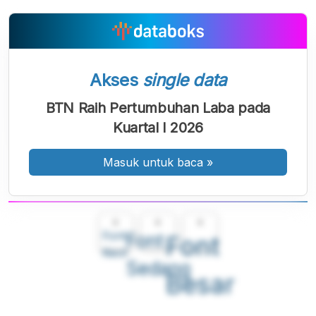
Akses
single data
BTN Raih Pertumbuhan Laba pada
Kuartal I 2026
Masuk untuk baca
»
A
A
A
Font
Font
Font
Kecil
Sedang
Besar