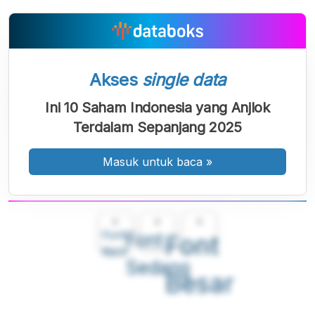
Akses
single data
Ini 10 Saham Indonesia yang Anjlok
Terdalam Sepanjang 2025
Masuk untuk baca
»
A
A
A
Font
Font
Font
Kecil
Sedang
Besar