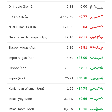
Gini rasio (Sem2)
0,38
0.00
PDB ADHK (Q1)
3.447,70
-0.77
Nilai Tukar USDIDR
17.809
-0.64
Neraca perdagangan (Apr)
89,10
-97.32
Ekspor Migas (Apr)
1,16
-9.81
Impor Migas (Apr)
4,60
+45.09
Ekspor (Apr)
25,30
+12.32
Impor (Apr)
25,21
+31.28
Kunjungan Wisman (Apr)
1,25
+14.75
Inflasi yoy (Mei)
3,08%
+0.66
Inflasi mom (Mei)
0,28%
+0.15