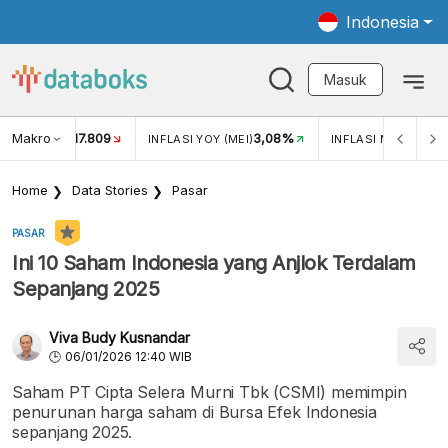
Indonesia
Masuk
Makro
17.809
3,08%
UKAR USD/IDR
INFLASI YOY (MEI)
INFLASI MOM (MEI)
Home
Data Stories
Pasar
PASAR
Ini 10 Saham Indonesia yang Anjlok Terdalam
Sepanjang 2025
Viva Budy Kusnandar
06/01/2026 12:40 WIB
Saham PT Cipta Selera Murni Tbk (CSMI) memimpin
penurunan harga saham di Bursa Efek Indonesia
sepanjang 2025.