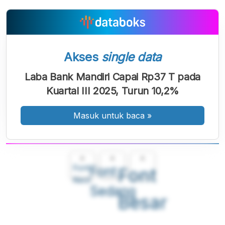
Akses
single data
Laba Bank Mandiri Capai Rp37 T pada
Kuartal III 2025, Turun 10,2%
Masuk untuk baca
»
A
A
A
Font
Font
Font
Kecil
Sedang
Besar