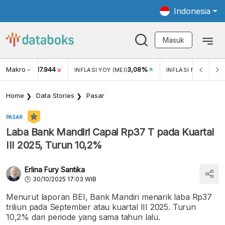
Indonesia
Masuk
Makro
17.944
3,08%
UKAR USD/IDR
INFLASI YOY (MEI)
INFLASI MOM (MEI)
Home
Data Stories
Pasar
PASAR
Laba Bank Mandiri Capai Rp37 T pada Kuartal
III 2025, Turun 10,2%
Erlina Fury Santika
30/10/2025 17:03 WIB
Menurut laporan BEI, Bank Mandiri menarik laba Rp37
triliun pada September atau kuartal III 2025. Turun
10,2% dari periode yang sama tahun lalu.