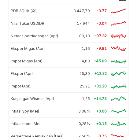
PDB ADHK (Q1)
3.447,70
-0.77
Nilai Tukar USDIDR
17.944
-0.04
Neraca perdagangan (Apr)
89,10
-97.32
Ekspor Migas (Apr)
1,16
-9.81
Impor Migas (Apr)
4,60
+45.09
Ekspor (Apr)
25,30
+12.32
Impor (Apr)
25,21
+31.28
Kunjungan Wisman (Apr)
1,25
+14.75
Inflasi yoy (Mei)
3,08%
+0.66
Inflasi mom (Mei)
0,28%
+0.15
Persentase kemiskinan (Des)
7,50%
-0.75