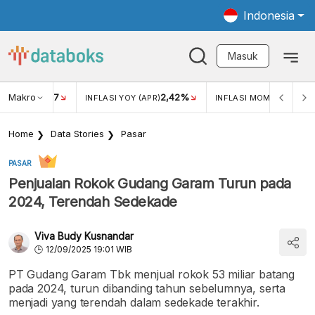
Indonesia
Masuk
Makro
17
2,42%
0,4
KAR USD/IDR
INFLASI YOY (APR)
INFLASI MOM (MAR)
Home
Data Stories
Pasar
PASAR
Penjualan Rokok Gudang Garam Turun pada
2024, Terendah Sedekade
Viva Budy Kusnandar
12/09/2025 19:01 WIB
PT Gudang Garam Tbk menjual rokok 53 miliar batang
pada 2024, turun dibanding tahun sebelumnya, serta
menjadi yang terendah dalam sedekade terakhir.