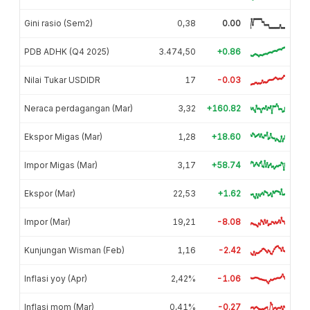
Gini rasio (Sem2)
0,38
0.00
PDB ADHK (Q4 2025)
3.474,50
+0.86
Nilai Tukar USDIDR
17
-0.03
Neraca perdagangan (Mar)
3,32
+160.82
Ekspor Migas (Mar)
1,28
+18.60
Impor Migas (Mar)
3,17
+58.74
Ekspor (Mar)
22,53
+1.62
Impor (Mar)
19,21
-8.08
Kunjungan Wisman (Feb)
1,16
-2.42
Inflasi yoy (Apr)
2,42%
-1.06
Inflasi mom (Mar)
0,41%
-0.27