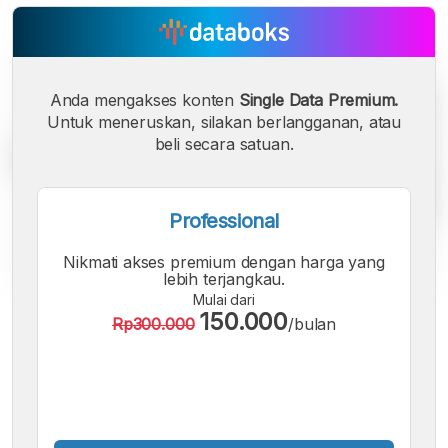
Anda mengakses konten
Single Data Premium.
Untuk meneruskan, silakan berlangganan, atau
beli secara satuan.
Professional
Nikmati akses premium dengan harga yang
lebih terjangkau.
Mulai dari
A
A
A
150.000
Rp300.000
/bulan
Font
Font
Font
Kecil
Sedang
Besar