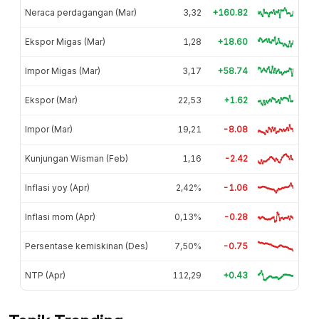
Neraca perdagangan (Mar)
3,32
+160.82
Ekspor Migas (Mar)
1,28
+18.60
Impor Migas (Mar)
3,17
+58.74
Ekspor (Mar)
22,53
+1.62
Impor (Mar)
19,21
-8.08
Kunjungan Wisman (Feb)
1,16
-2.42
Inflasi yoy (Apr)
2,42%
-1.06
Inflasi mom (Apr)
0,13%
-0.28
Persentase kemiskinan (Des)
7,50%
-0.75
NTP (Apr)
112,29
+0.43