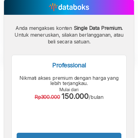
Anda mengakses konten
Single Data Premium.
Untuk meneruskan, silakan berlangganan, atau
beli secara satuan.
Professional
A
A
A
Nikmati akses premium dengan harga yang
Font
Font
Font
lebih terjangkau.
Kecil
Mulai dari
Sedang
150.000
Rp300.000
/bulan
Besar