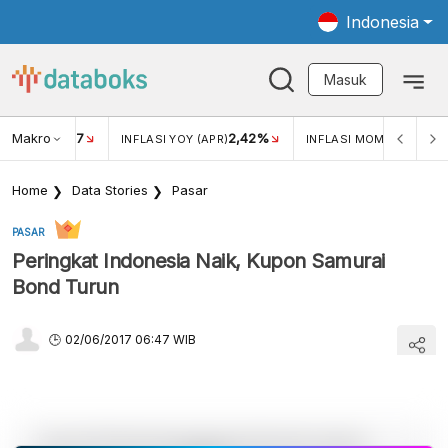
Indonesia
Masuk
Makro
17
2,42%
0,1
KAR USD/IDR
INFLASI YOY (APR)
INFLASI MOM (APR)
Home
Data Stories
Pasar
PASAR
Peringkat Indonesia Naik, Kupon Samurai
Bond Turun
02/06/2017 06:47 WIB