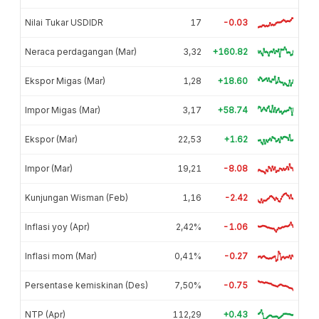
Nilai Tukar USDIDR
17
-0.03
Neraca perdagangan (Mar)
3,32
+160.82
Ekspor Migas (Mar)
1,28
+18.60
Impor Migas (Mar)
3,17
+58.74
Ekspor (Mar)
22,53
+1.62
Impor (Mar)
19,21
-8.08
Kunjungan Wisman (Feb)
1,16
-2.42
Inflasi yoy (Apr)
2,42%
-1.06
Inflasi mom (Mar)
0,41%
-0.27
Persentase kemiskinan (Des)
7,50%
-0.75
NTP (Apr)
112,29
+0.43