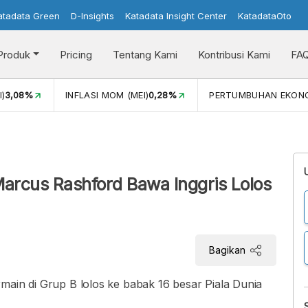
atadata Green
D-Insights
Katadata Insight Center
KatadataOto
Produk
Pricing
Tentang Kami
Kontribusi Kami
FA
I)
3,08%
INFLASI MOM (MEI)
0,28%
PERTUMBUHAN EKON
Marcus Rashford Bawa Inggris Lolos
Bagikan
main di Grup B lolos ke babak 16 besar Piala Dunia