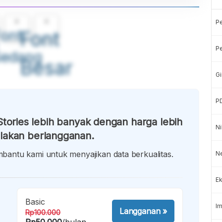
A
A
P
ont
Font
Pe
Sedang
Besar
Gi
P
tories lebih banyak dengan harga lebih
Ni
lakan berlangganan.
antu kami untuk menyajikan data berkualitas.
Ne
Ek
Basic
Im
Langganan
»
Rp100.000
Rp50.000
/bulan