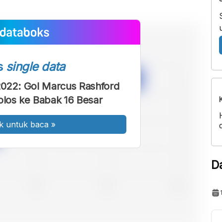
s
single data
 2022: Gol Marcus Rashford
olos ke Babak 16 Besar
k untuk baca
»
D