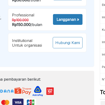
Ek
Professional
,
Im
Langganan
»
Rp100.000
Rp150.000
/bulan
Ku
Institutional
Hubungi Kami
In
Untuk organisasi
In
Pe
a pembayaran berikut:
N
T