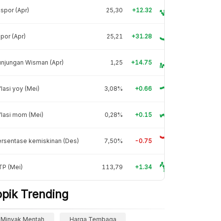
spor (Apr)
25,30
+12.32
por (Apr)
25,21
+31.28
njungan Wisman (Apr)
1,25
+14.75
flasi yoy (Mei)
3,08%
+0.66
flasi mom (Mei)
0,28%
+0.15
rsentase kemiskinan (Des)
7,50%
-0.75
TP (Mei)
113,79
+1.34
opik Trending
Minyak Mentah
Harga Tembaga