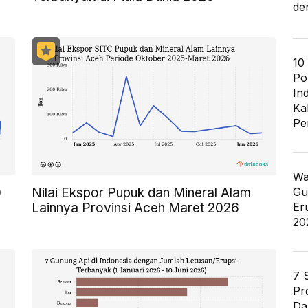
de
10
Po
In
Ka
Pe
Wa
0
Nilai Ekspor Pupuk dan Mineral Alam
Gu
Lainnya Provinsi Aceh Maret 2026
Er
20
7 
Pr
Da