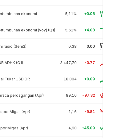
ertumbuhan ekonomi
5,11%
+0.08
rtumbuhan ekonomi (yoy) (Q1)
5,61%
+4.08
ni rasio (Sem2)
0,38
0.00
DB ADHK (Q1)
3.447,70
-0.77
lai Tukar USDIDR
18.004
+0.09
raca perdagangan (Apr)
89,10
-97.32
spor Migas (Apr)
1,16
-9.81
por Migas (Apr)
4,60
+45.09