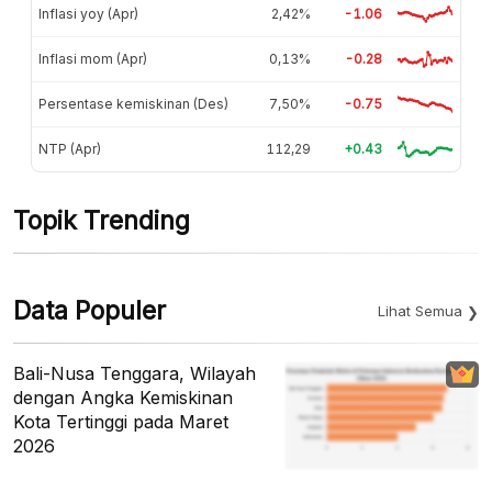
Inflasi yoy (Apr)
2,42%
-1.06
Inflasi mom (Apr)
0,13%
-0.28
Persentase kemiskinan (Des)
7,50%
-0.75
NTP (Apr)
112,29
+0.43
Topik Trending
Data Populer
Lihat Semua
Bali-Nusa Tenggara, Wilayah
dengan Angka Kemiskinan
Kota Tertinggi pada Maret
2026