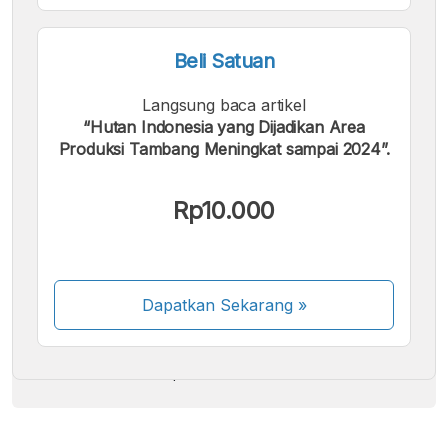
Beli Satuan
Langsung baca artikel
“Hutan Indonesia yang Dijadikan Area
Produksi Tambang Meningkat sampai 2024”.
Kami menerima pembayaran berikut:
Rp10.000
Dapatkan Sekarang
»
Beberapa metode pembayaran masih dalam
proses aktivasi.