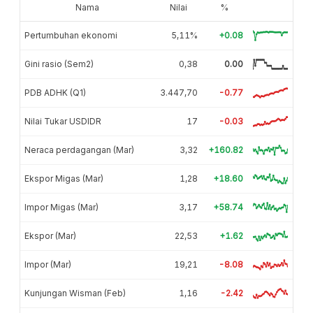
Nama
Nilai
%
Pertumbuhan ekonomi
5,11%
+0.08
Gini rasio (Sem2)
0,38
0.00
PDB ADHK (Q1)
3.447,70
-0.77
Nilai Tukar USDIDR
17
-0.03
Neraca perdagangan (Mar)
3,32
+160.82
Ekspor Migas (Mar)
1,28
+18.60
Impor Migas (Mar)
3,17
+58.74
Ekspor (Mar)
22,53
+1.62
Impor (Mar)
19,21
-8.08
Kunjungan Wisman (Feb)
1,16
-2.42