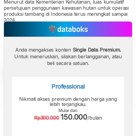
Menurut data Kementerian Kehutanan, luas kumulatif
persetujuan penggunaan kawasan hutan untuk operasi
produksi tambang di Indonesia terus meningkat sampai
2024.
Anda mengakses konten
Single Data Premium.
Untuk meneruskan, silakan berlangganan, atau
beli secara satuan.
Professional
Nikmati akses premium dengan harga yang
lebih terjangkau.
Mulai dari
150.000
Rp300.000
/bulan
A
A
A
Font
Font
Font
Kecil