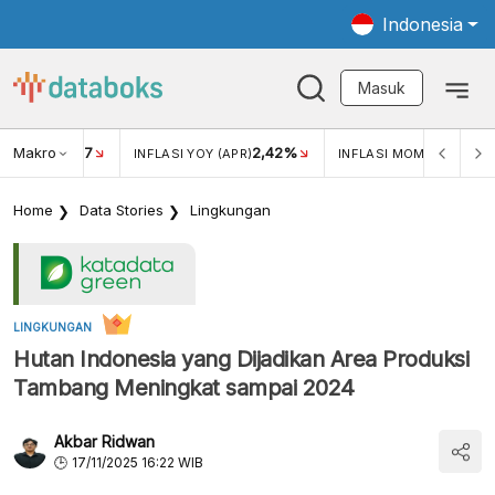
Indonesia
Masuk
Makro
17
2,42%
0,1
KAR USD/IDR
INFLASI YOY (APR)
INFLASI MOM (APR)
Home
Data Stories
Lingkungan
LINGKUNGAN
Hutan Indonesia yang Dijadikan Area Produksi
Tambang Meningkat sampai 2024
Akbar Ridwan
17/11/2025 16:22 WIB