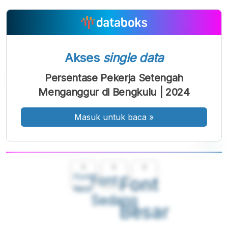
Akses
single data
Persentase Pekerja Setengah
Menganggur di Bengkulu | 2024
Masuk untuk baca
»
A
A
A
Font
Font
Font
Kecil
Sedang
Besar