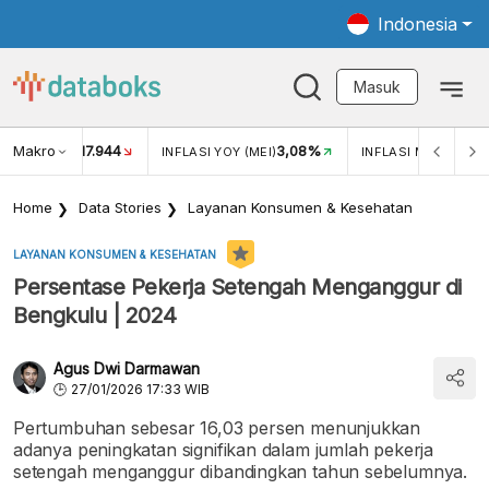
Indonesia
Masuk
Makro
17.944
3,08%
UKAR USD/IDR
INFLASI YOY (MEI)
INFLASI MOM (MEI)
Home
Data Stories
Layanan Konsumen & Kesehatan
LAYANAN KONSUMEN & KESEHATAN
Persentase Pekerja Setengah Menganggur di
Bengkulu | 2024
Agus Dwi Darmawan
27/01/2026 17:33 WIB
Pertumbuhan sebesar 16,03 persen menunjukkan
adanya peningkatan signifikan dalam jumlah pekerja
setengah menganggur dibandingkan tahun sebelumnya.