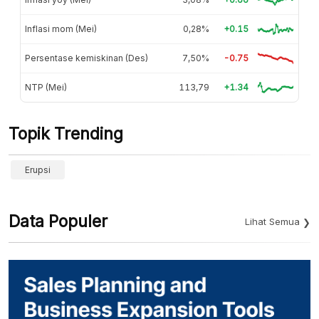
Inflasi mom (Mei)
0,28%
+0.15
Persentase kemiskinan (Des)
7,50%
-0.75
NTP (Mei)
113,79
+1.34
Topik Trending
Erupsi
Data Populer
Lihat Semua