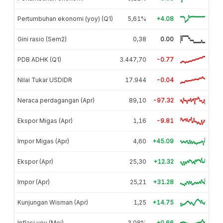
Pertumbuhan ekonomi (yoy) (Q1)
5,61%
+4.08
Gini rasio (Sem2)
0,38
0.00
PDB ADHK (Q1)
3.447,70
-0.77
Nilai Tukar USDIDR
17.944
-0.04
Neraca perdagangan (Apr)
89,10
-97.32
Ekspor Migas (Apr)
1,16
-9.81
Impor Migas (Apr)
4,60
+45.09
Ekspor (Apr)
25,30
+12.32
Impor (Apr)
25,21
+31.28
Kunjungan Wisman (Apr)
1,25
+14.75
Inflasi yoy (Mei)
3,08%
+0.66