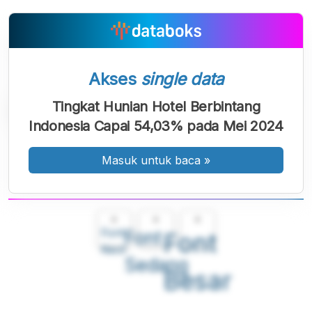
Akses
single data
Tingkat Hunian Hotel Berbintang
Indonesia Capai 54,03% pada Mei 2024
Masuk untuk baca
»
A
A
A
Font
Font
Font
Kecil
Sedang
Besar