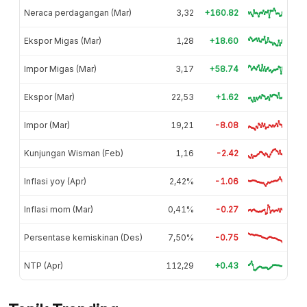
Neraca perdagangan (Mar)
3,32
+160.82
Ekspor Migas (Mar)
1,28
+18.60
Impor Migas (Mar)
3,17
+58.74
Ekspor (Mar)
22,53
+1.62
Impor (Mar)
19,21
-8.08
Kunjungan Wisman (Feb)
1,16
-2.42
Inflasi yoy (Apr)
2,42%
-1.06
Inflasi mom (Mar)
0,41%
-0.27
Persentase kemiskinan (Des)
7,50%
-0.75
NTP (Apr)
112,29
+0.43