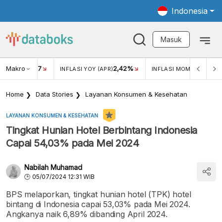
Indonesia
Masuk
Makro
17
2,42%
0,4
KAR USD/IDR
INFLASI YOY (APR)
INFLASI MOM (MAR)
Home
Data Stories
Layanan Konsumen & Kesehatan
LAYANAN KONSUMEN & KESEHATAN
Tingkat Hunian Hotel Berbintang Indonesia
Capai 54,03% pada Mei 2024
Nabilah Muhamad
05/07/2024 12:31 WIB
BPS melaporkan, tingkat hunian hotel (TPK) hotel
bintang di Indonesia capai 53,03% pada Mei 2024.
Angkanya naik 6,89% dibanding April 2024.