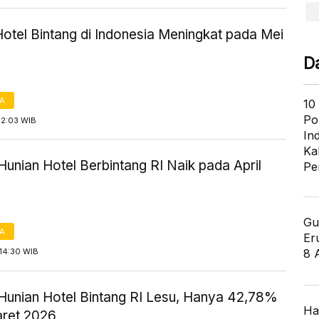
otel Bintang di Indonesia Meningkat pada Mei
D
TA
10
Po
12:03 WIB
In
Ka
Hunian Hotel Berbintang RI Naik pada April
Pe
Gu
TA
Er
8 
14:30 WIB
 Hunian Hotel Bintang RI Lesu, Hanya 42,78%
Ha
ret 2026