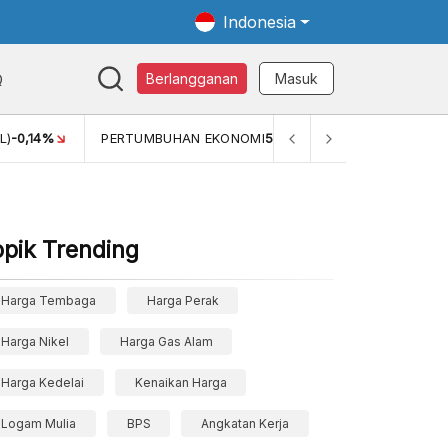
Indonesia
Q
Berlangganan
Masuk
MI
5,11%
PERTUMBUHAN EKONOMI (YOY) (Q1)
5,61%
PDB 
opik Trending
Harga Tembaga
Harga Perak
Harga Nikel
Harga Gas Alam
Harga Kedelai
Kenaikan Harga
Logam Mulia
BPS
Angkatan Kerja