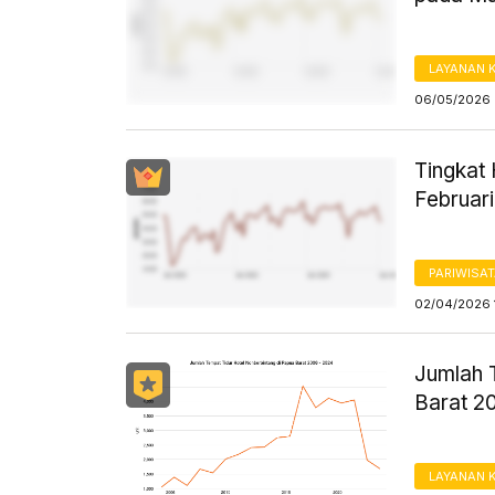
LAYANAN 
06/05/2026 
Tingkat 
Februar
PARIWISA
02/04/2026 
Jumlah 
Barat 2
LAYANAN 