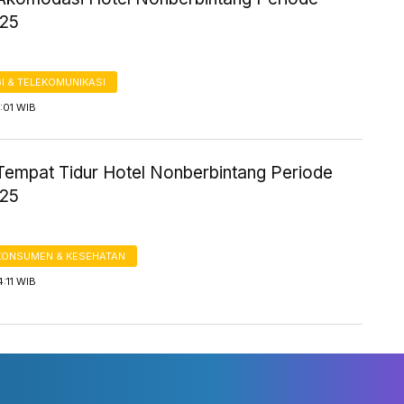
025
I & TELEKOMUNIKASI
7:01 WIB
Tempat Tidur Hotel Nonberbintang Periode
025
KONSUMEN & KESEHATAN
4:11 WIB