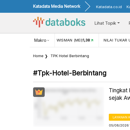
Katadata Media Network
Katadata.co.id
K
Lihat Topik
(MEI)
1,38
NILAI TUKAR USD/IDR
Makro
17.916
INFLASI YOY (JUL)
Home
TPK Hotel Berbintang
#tpk-Hotel-Berbintang
Tingkat 
sejak A
LAYANAN 
05/08/2026 