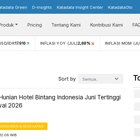
atadata Green
D-Insights
Katadata Insight Center
KatadataOto
Produk
Pricing
Tentang Kami
Kontribusi Kami
FA
2,88%
INFLASI MOM (JUL)
-0,14%
PERTUMBUHAN EKONO
T
Sort by
Hunian Hotel Bintang Indonesia Juni Tertinggi
wal 2026
KONSUMEN & KESEHATAN
12:06 WIB