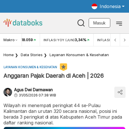
Indonesia
Masuk
Makro
18.059
3,34%
UKAR USD/IDR
INFLASI YOY (JUN)
INFLASI MOM (JUN
Home
Data Stories
Layanan Konsumen & Kesehatan
LAYANAN KONSUMEN & KESEHATAN
Anggaran Pajak Daerah di Aceh | 2026
Agus Dwi Darmawan
31/05/2026 07:38 WIB
Wilayah ini menempati peringkat 44 se-Pulau
Kalimantan dan urutan 320 secara nasional, posisi ini
berada 3 peringkat di atas Kabupaten Aceh Timur pada
daftar ranking nasional.