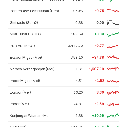
Persentase kemiskinan (Des)
7,50%
-0.75
Gini rasio (Sem2)
0,38
0.00
Nilai Tukar USDIDR
18.059
+0.08
PDB ADHK (Q1)
3.447,70
-0.77
Ekspor Migas (Mei)
758,10
-34.38
Neraca perdagangan (Mei)
-1,61
-1,907.18
Impor Migas (Mei)
4,51
-1.82
Ekspor (Mei)
23,20
-8.30
Impor (Mei)
24,81
-1.59
Kunjungan Wisman (Mei)
1,38
+10.69