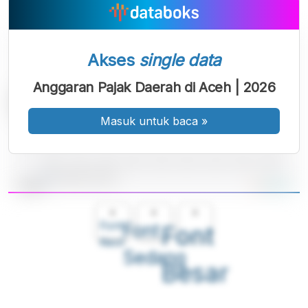
Akses
single data
Anggaran Pajak Daerah di Aceh | 2026
Masuk untuk baca
»
A
A
A
Font
Font
Font
Kecil
Sedang
Besar