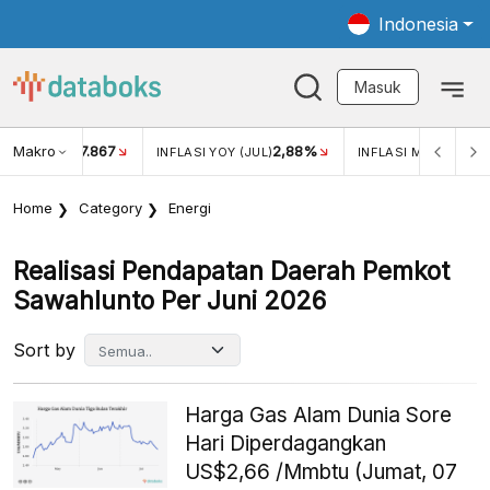
Indonesia
Masuk
Makro
17.867
2,88%
-
KAR USD/IDR
INFLASI YOY (JUL)
INFLASI MOM (JUL)
Home
Category
Energi
Realisasi Pendapatan Daerah Pemkot
Sawahlunto Per Juni 2026
Sort by
Harga Gas Alam Dunia Sore
Hari Diperdagangkan
US$2,66 /Mmbtu (Jumat, 07