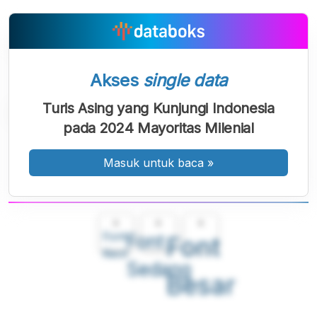
Akses
single data
Turis Asing yang Kunjungi Indonesia
pada 2024 Mayoritas Milenial
Masuk untuk baca
»
A
A
A
Font
Font
Font
Kecil
Sedang
Besar