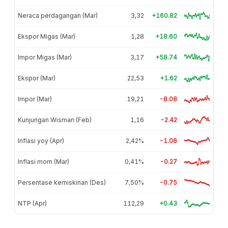
Neraca perdagangan (Mar)
3,32
+160.82
Ekspor Migas (Mar)
1,28
+18.60
Impor Migas (Mar)
3,17
+58.74
Ekspor (Mar)
22,53
+1.62
Impor (Mar)
19,21
-8.08
Kunjungan Wisman (Feb)
1,16
-2.42
Inflasi yoy (Apr)
2,42%
-1.06
Inflasi mom (Mar)
0,41%
-0.27
Persentase kemiskinan (Des)
7,50%
-0.75
NTP (Apr)
112,29
+0.43