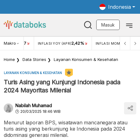
Indonesia
Masuk
Makro
17
2,42%
0,4
KAR USD/IDR
INFLASI YOY (APR)
INFLASI MOM (MAR)
Home
Data Stories
Layanan Konsumen & Kesehatan
LAYANAN KONSUMEN & KESEHATAN
Turis Asing yang Kunjungi Indonesia pada
2024 Mayoritas Milenial
Nabilah Muhamad
20/03/2025 18:46 WIB
Menurut laporan BPS, wisatawan mancanegara atau
turis asing yang berkunjung ke Indonesia pada 2024
didominasi generasi milenial.