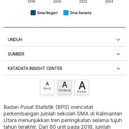
UNDUH
SUMBER
PDF
PNG
Silakan
login
untuk mengakses informasi ini
.
Belum
KATADATA INSIGHT CENTER
punya akun?
Silakan
Daftar sekarang
,
GRATIS!
XLS
EMBED
A
A
Hubungi sekarang »
A
Kecil
Sedang
Besar
Badan Pusat Statistik (BPS) mencatat
perkembangan jumlah sekolah SMA di Kalimantan
Utara menunjukkan tren peningkatan selama tujuh
tahun terakhir. Dari 60 unit pada 2018, jumlah