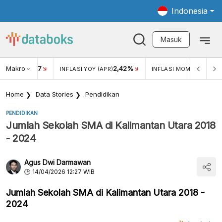
Indonesia
Masuk
Makro
17
2,42%
0,4
KAR USD/IDR
INFLASI YOY (APR)
INFLASI MOM (MAR)
Home
Data Stories
Pendidikan
PENDIDIKAN
Jumlah Sekolah SMA di Kalimantan Utara 2018
- 2024
Agus Dwi Darmawan
14/04/2026 12:27 WIB
Jumlah Sekolah SMA di Kalimantan Utara 2018 -
2024