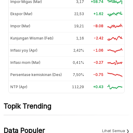
Impor Migas (Mar)
3,17
+58.74
Ekspor (Mar)
22,53
+1.62
Impor (Mar)
19,21
-8.08
Kunjungan Wisman (Feb)
1,16
-2.42
Inflasi yoy (Apr)
2,42%
-1.06
Inflasi mom (Mar)
0,41%
-0.27
Persentase kemiskinan (Des)
7,50%
-0.75
NTP (Apr)
112,29
+0.43
Topik Trending
Data Populer
Lihat Semua