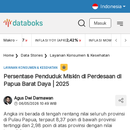
Indonesia
Masuk
Makro
17
2,42%
0,4
KAR USD/IDR
INFLASI YOY (APR)
INFLASI MOM (MAR)
Home
Data Stories
Layanan Konsumen & Kesehatan
LAYANAN KONSUMEN & KESEHATAN
Persentase Penduduk Miskin di Perdesaan di
Papua Barat Daya | 2025
Agus Dwi Darmawan
06/05/2026 10:49 WIB
Angka ini berada di tengah rentang nilai seluruh provinsi
di Pulau Papua, terpaut 8,37 poin di bawah provinsi
tertinggi dan 2,98 poin di atas provinsi dengan nilai