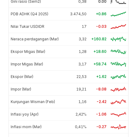
Gini rasio (Sem2)
0,38
0.00
PDB ADHK (Q4 2025)
3.474,50
+0.86
Nilai Tukar USDIDR
17
-0.03
Neraca perdagangan (Mar)
3,32
+160.82
Ekspor Migas (Mar)
1,28
+18.60
Impor Migas (Mar)
3,17
+58.74
Ekspor (Mar)
22,53
+1.62
Impor (Mar)
19,21
-8.08
Kunjungan Wisman (Feb)
1,16
-2.42
Inflasi yoy (Apr)
2,42%
-1.06
Inflasi mom (Mar)
0,41%
-0.27