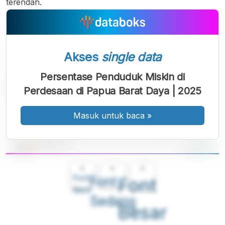
terendah.
Akses
single data
Persentase Penduduk Miskin di
Perdesaan di Papua Barat Daya | 2025
Masuk untuk baca
»
A
A
A
Font
Font
Font
Kecil
Sedang
Besar