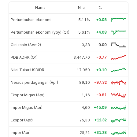
Nama
Nilai
%
Pertumbuhan ekonomi
5,11%
+0.08
Pertumbuhan ekonomi (yoy) (Q1)
5,61%
+4.08
Gini rasio (Sem2)
0,38
0.00
PDB ADHK (Q1)
3.447,70
-0.77
Nilai Tukar USDIDR
17.959
+0.19
Neraca perdagangan (Apr)
89,10
-97.32
Ekspor Migas (Apr)
1,16
-9.81
Impor Migas (Apr)
4,60
+45.09
Ekspor (Apr)
25,30
+12.32
Impor (Apr)
25,21
+31.28