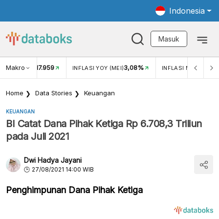
Indonesia
Masuk
Makro
17.959
3,08%
UKAR USD/IDR
INFLASI YOY (MEI)
INFLASI MOM (MEI)
Home
Data Stories
Keuangan
KEUANGAN
BI Catat Dana Pihak Ketiga Rp 6.708,3 Triliun
pada Juli 2021
Dwi Hadya Jayani
27/08/2021 14:00 WIB
Penghimpunan Dana Pihak Ketiga