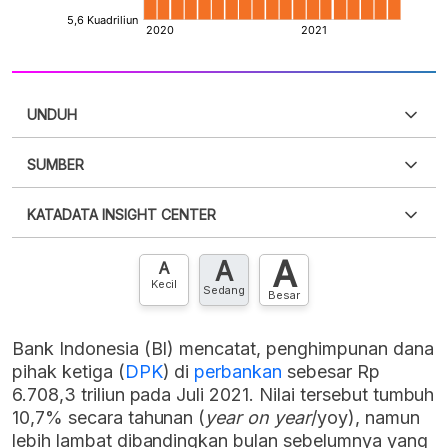
UNDUH
SUMBER
PDF
PNG
Silakan
login
untuk mengakses informasi ini
.
Belum
KATADATA INSIGHT CENTER
punya akun?
Silakan
Daftar sekarang
,
GRATIS!
XLS
EMBED
A
A
Hubungi sekarang »
A
Kecil
Sedang
Besar
Bank Indonesia (BI) mencatat, penghimpunan dana
pihak ketiga (
DPK
) di
perbankan
sebesar Rp
6.708,3 triliun pada Juli 2021. Nilai tersebut tumbuh
10,7% secara tahunan (
year on year
/yoy), namun
lebih lambat dibandingkan bulan sebelumnya yang