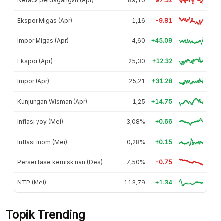
Neraca perdagangan (Apr)
89,10
-97.32
Ekspor Migas (Apr)
1,16
-9.81
Impor Migas (Apr)
4,60
+45.09
Ekspor (Apr)
25,30
+12.32
Impor (Apr)
25,21
+31.28
Kunjungan Wisman (Apr)
1,25
+14.75
Inflasi yoy (Mei)
3,08%
+0.66
Inflasi mom (Mei)
0,28%
+0.15
Persentase kemiskinan (Des)
7,50%
-0.75
NTP (Mei)
113,79
+1.34
Topik Trending