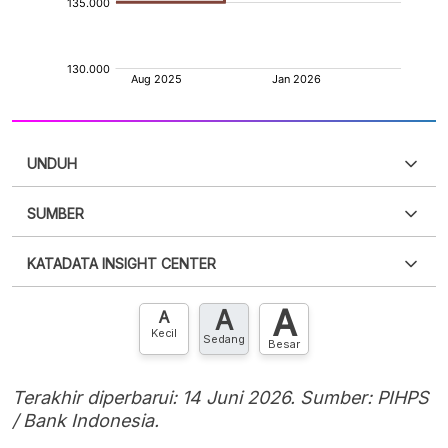
UNDUH
SUMBER
PDF
PNG
Silakan
login
untuk mengakses informasi ini
.
Belum
KATADATA INSIGHT CENTER
punya akun?
Silakan
Daftar sekarang
,
GRATIS!
XLS
EMBED
A
A
Hubungi sekarang »
A
Kecil
Sedang
Besar
Terakhir diperbarui: 14 Juni 2026. Sumber: PIHPS
/ Bank Indonesia.