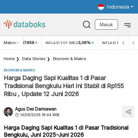
Indonesia
Masuk
Makro
17.959
3,08%
UKAR USD/IDR
INFLASI YOY (MEI)
INFLASI MOM (MEI)
Home
Data Stories
Ekonomi & Makro
EKONOMI & MAKRO
Harga Daging Sapi Kualitas 1 di Pasar
Tradisional Bengkulu Hari Ini Stabil di Rp155
Ribu , Update 12 Juni 2026
Agus Dwi Darmawan
14/06/2026 16:44 WIB
Harga Daging Sapi Kualitas 1 di Pasar Tradisional
Bengkulu, Juni 2025-Juni 2026