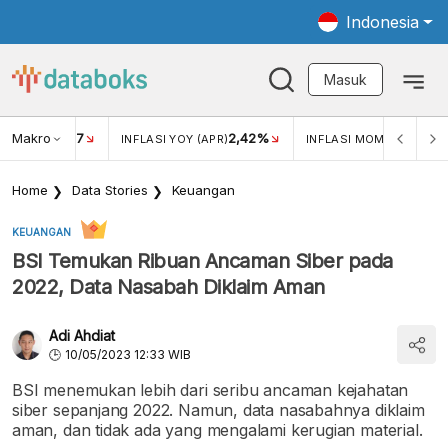
Indonesia
Masuk
Makro
17
2,42%
0,4
KAR USD/IDR
INFLASI YOY (APR)
INFLASI MOM (MAR)
Home
Data Stories
Keuangan
KEUANGAN
BSI Temukan Ribuan Ancaman Siber pada
2022, Data Nasabah Diklaim Aman
Adi Ahdiat
10/05/2023 12:33 WIB
BSI menemukan lebih dari seribu ancaman kejahatan
siber sepanjang 2022. Namun, data nasabahnya diklaim
aman, dan tidak ada yang mengalami kerugian material.