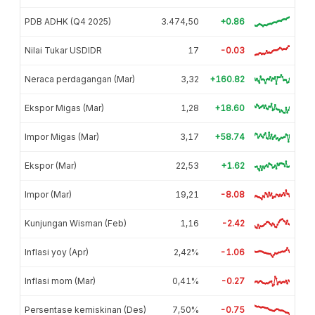
PDB ADHK (Q4 2025)
3.474,50
+0.86
Nilai Tukar USDIDR
17
-0.03
Neraca perdagangan (Mar)
3,32
+160.82
Ekspor Migas (Mar)
1,28
+18.60
Impor Migas (Mar)
3,17
+58.74
Ekspor (Mar)
22,53
+1.62
Impor (Mar)
19,21
-8.08
Kunjungan Wisman (Feb)
1,16
-2.42
Inflasi yoy (Apr)
2,42%
-1.06
Inflasi mom (Mar)
0,41%
-0.27
Persentase kemiskinan (Des)
7,50%
-0.75