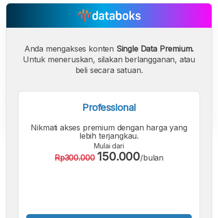
Anda mengakses konten
Single Data Premium.
Untuk meneruskan, silakan berlangganan, atau
beli secara satuan.
Professional
Nikmati akses premium dengan harga yang
lebih terjangkau.
Mulai dari
A
A
A
150.000
Rp300.000
/bulan
Font
Font
Font
Kecil
Sedang
Besar