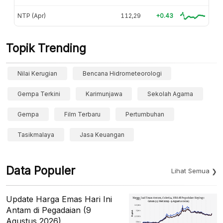
NTP (Apr)
112,29
+0.43
Topik Trending
Nilai Kerugian
Bencana Hidrometeorologi
Gempa Terkini
Karimunjawa
Sekolah Agama
Gempa
Film Terbaru
Pertumbuhan
Tasikmalaya
Jasa Keuangan
Data Populer
Lihat Semua
Update Harga Emas Hari Ini
Antam di Pegadaian (9
Agustus 2026)