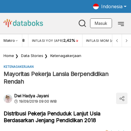
Indonesia
Masuk
Makro
18
2,42%
0,13%
KAR USD/IDR
INFLASI YOY (APR)
INFLASI MOM (APR)
Home
Data Stories
Ketenagakerjaan
KETENAGAKERJAAN
Mayoritas Pekerja Lansia Berpendidikan
Rendah
Dwi Hadya Jayani
19/09/2019 09:00 WIB
Distribusi Pekerja Penduduk Lanjut Usia
Berdasarkan Jenjang Pendidikan 2018