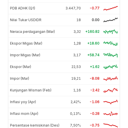
PDB ADHK (Q1)
3.447,70
-0.77
Nilai Tukar USDIDR
18
0.00
Neraca perdagangan (Mar)
3,32
+160.82
Ekspor Migas (Mar)
1,28
+18.60
Impor Migas (Mar)
3,17
+58.74
Ekspor (Mar)
22,53
+1.62
Impor (Mar)
19,21
-8.08
Kunjungan Wisman (Feb)
1,16
-2.42
Inflasi yoy (Apr)
2,42%
-1.06
Inflasi mom (Apr)
0,13%
-0.28
Persentase kemiskinan (Des)
7,50%
-0.75