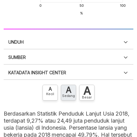
UNDUH
SUMBER
PDF
PNG
Silakan
login
untuk mengakses informasi ini
.
Belum
KATADATA INSIGHT CENTER
punya akun?
Silakan
Daftar sekarang
,
GRATIS!
XLS
EMBED
A
A
Hubungi sekarang »
A
Kecil
Sedang
Besar
Berdasarkan Statistik Penduduk Lanjut Usia 2018,
terdapat 9,27% atau 24,49 juta penduduk lanjut
usia (lansia) di Indonesia. Persentase lansia yang
bekerja pada 2018 mencapai 49,79%. Hal tersebut