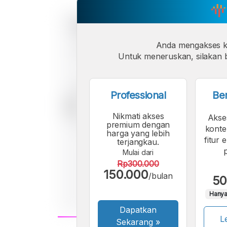
Anda mengakses 
Untuk meneruskan, silakan b
Professional
Be
Nikmati akses
Akse
premium dengan
konte
harga yang lebih
fitur 
terjangkau.
Mulai dari
Rp300.000
150.000
/bulan
50
Hanya
Dapatkan
Le
Sekarang
»