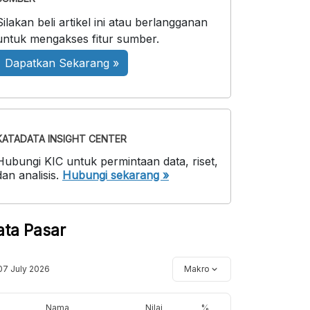
Silakan beli artikel ini atau berlangganan
untuk mengakses fitur sumber.
Dapatkan Sekarang »
KATADATA INSIGHT CENTER
Hubungi KIC untuk permintaan data, riset,
dan analisis.
Hubungi sekarang »
ata Pasar
07 July 2026
Makro
Nama
Nilai
%