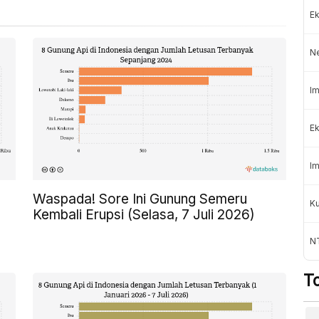
Ek
N
Im
Ek
Im
Waspada! Sore Ini Gunung Semeru
K
Kembali Erupsi (Selasa, 7 Juli 2026)
NT
T