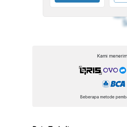
A
Font
F
Kecil
Kami menerim
Beberapa metode pembay