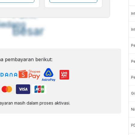
A
A
ont
Font
In
Sedang
Besar
In
P
a pembayaran berikut:
Pe
Pe
Gi
aran masih dalam proses aktivasi.
Ni
P