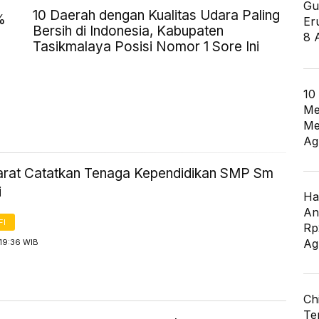
Gu
10 Daerah dengan Kualitas Udara Paling
%
Er
Bersih di Indonesia, Kabupaten
8 
Tasikmalaya Posisi Nomor 1 Sore Ini
10
Me
Me
Ag
rat Catatkan Tenaga Kependidikan SMP Sm
i
Ha
An
FI
Rp
Ag
19:36 WIB
Ch
Te