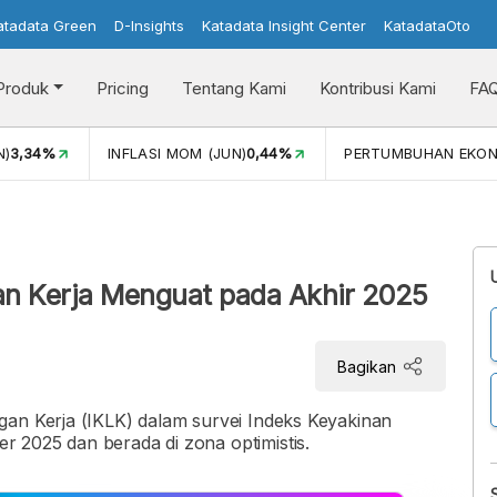
atadata Green
D-Insights
Katadata Insight Center
KatadataOto
Produk
Pricing
Tentang Kami
Kontribusi Kami
FA
N)
3,34%
INFLASI MOM (JUN)
0,44%
PERTUMBUHAN EKO
an Kerja Menguat pada Akhir 2025
Bagikan
gan Kerja (IKLK) dalam survei Indeks Keyakinan
 2025 dan berada di zona optimistis.