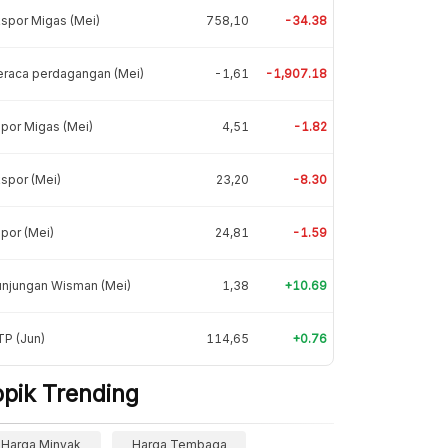
spor Migas (Mei)
758,10
-34.38
eraca perdagangan (Mei)
-1,61
-1,907.18
por Migas (Mei)
4,51
-1.82
spor (Mei)
23,20
-8.30
por (Mei)
24,81
-1.59
unjungan Wisman (Mei)
1,38
+10.69
P (Jun)
114,65
+0.76
opik Trending
Harga Minyak
Harga Tembaga