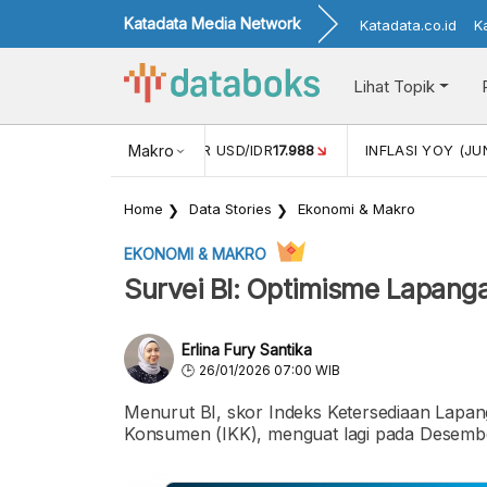
Katadata Media Network
Katadata.co.id
K
Lihat Topik
 (MEI)
1,38
NILAI TUKAR USD/IDR
Makro
17.988
INFLASI YOY (JU
Home
Data Stories
Ekonomi & Makro
EKONOMI & MAKRO
Survei BI: Optimisme Lapang
Erlina Fury Santika
26/01/2026 07:00 WIB
Menurut BI, skor Indeks Ketersediaan Lapan
Konsumen (IKK), menguat lagi pada Desember