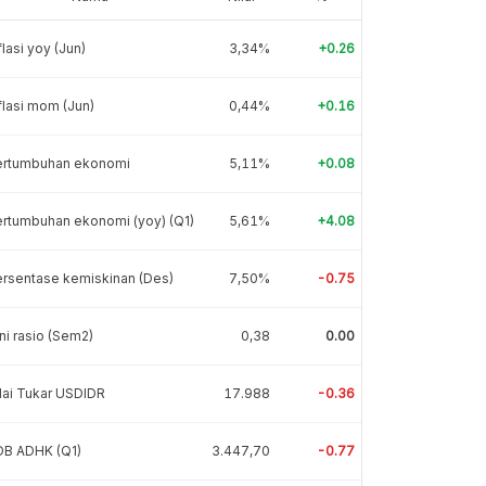
flasi yoy (Jun)
3,34%
+0.26
flasi mom (Jun)
0,44%
+0.16
ertumbuhan ekonomi
5,11%
+0.08
rtumbuhan ekonomi (yoy) (Q1)
5,61%
+4.08
rsentase kemiskinan (Des)
7,50%
-0.75
ni rasio (Sem2)
0,38
0.00
lai Tukar USDIDR
17.988
-0.36
DB ADHK (Q1)
3.447,70
-0.77