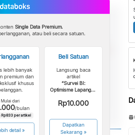
konten
Single Data Premium.
erlangganan, atau beli secara satuan.
rlangganan
Beli Satuan
s lebih banyak
Langsung baca
n premium dan
artikel
eksklusif khusus
“Survei BI:
pelanggan.
Optimisme Lapangan
Kerja Menguat pada
D
Mulai dari
Rp10.000
Akhir 2025”.
.000
/bulan
 Rp833 per artikel
Dapatkan
bih detail »
Sekarang
»