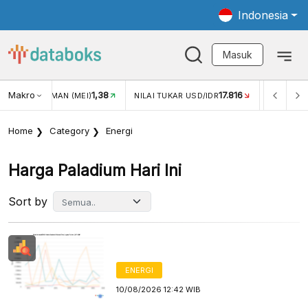
Indonesia
Masuk
Makro
1,38
17.816
UNGAN WISMAN (MEI)
NILAI TUKAR USD/IDR
INFLASI YO
Home
Category
Energi
Harga Paladium Hari Ini
Sort by
ENERGI
10/08/2026 12:42 WIB