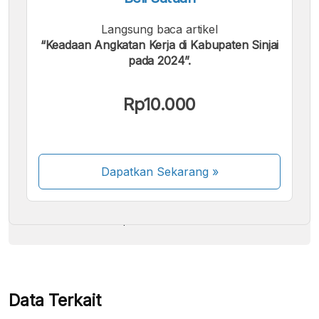
Langsung baca artikel
“Keadaan Angkatan Kerja di Kabupaten Sinjai
pada 2024”.
Kami menerima pembayaran berikut:
Rp10.000
Dapatkan Sekarang
»
Beberapa metode pembayaran masih dalam
proses aktivasi.
Data Terkait