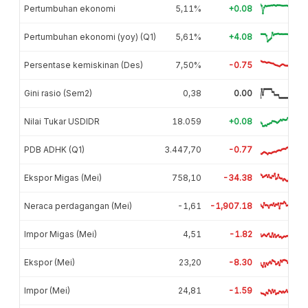
Pertumbuhan ekonomi
5,11%
+0.08
Pertumbuhan ekonomi (yoy) (Q1)
5,61%
+4.08
Persentase kemiskinan (Des)
7,50%
-0.75
Gini rasio (Sem2)
0,38
0.00
Nilai Tukar USDIDR
18.059
+0.08
PDB ADHK (Q1)
3.447,70
-0.77
Ekspor Migas (Mei)
758,10
-34.38
Neraca perdagangan (Mei)
-1,61
-1,907.18
Impor Migas (Mei)
4,51
-1.82
Ekspor (Mei)
23,20
-8.30
Impor (Mei)
24,81
-1.59