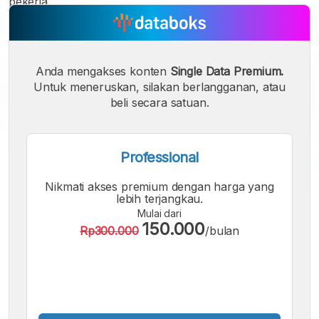
pekerja.
Anda mengakses konten
Single Data Premium.
Untuk meneruskan, silakan berlangganan, atau
beli secara satuan.
Professional
Nikmati akses premium dengan harga yang
A
A
A
lebih terjangkau.
Font
Font
Font
Mulai dari
Kecil
150.000
Rp300.000
/bulan
Sedang
Besar