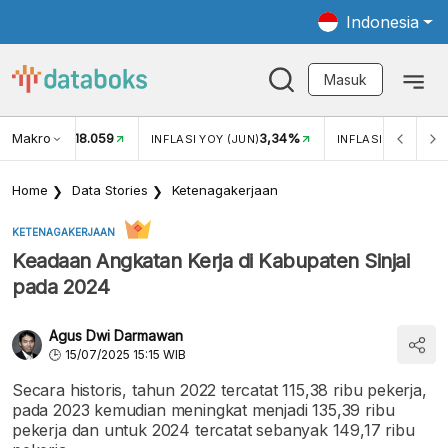
Indonesia
Masuk
Makro
18.059
3,34%
UKAR USD/IDR
INFLASI YOY (JUN)
INFLASI MOM (JUN
Home
Data Stories
Ketenagakerjaan
KETENAGAKERJAAN
Keadaan Angkatan Kerja di Kabupaten Sinjai
pada 2024
Agus Dwi Darmawan
15/07/2025 15:15 WIB
Secara historis, tahun 2022 tercatat 115,38 ribu pekerja,
pada 2023 kemudian meningkat menjadi 135,39 ribu
pekerja dan untuk 2024 tercatat sebanyak 149,17 ribu