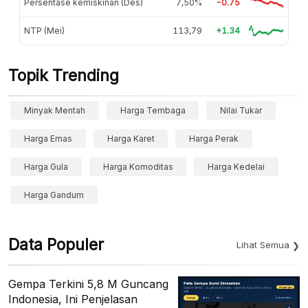
Persentase kemiskinan (Des)
7,50%
-0.75
NTP (Mei)
113,79
+1.34
Topik Trending
Minyak Mentah
Harga Tembaga
Nilai Tukar
Harga Emas
Harga Karet
Harga Perak
Harga Gula
Harga Komoditas
Harga Kedelai
Harga Gandum
Data Populer
Lihat Semua
Gempa Terkini 5,8 M Guncang
Indonesia, Ini Penjelasan