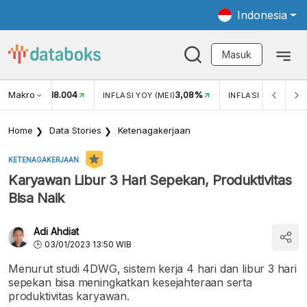
Indonesia
Masuk
Makro
18.004
3,08%
UKAR USD/IDR
INFLASI YOY (MEI)
INFLASI MOM (MEI)
Home
Data Stories
Ketenagakerjaan
KETENAGAKERJAAN
Karyawan Libur 3 Hari Sepekan, Produktivitas
Bisa Naik
Adi Ahdiat
03/01/2023 13:50 WIB
Menurut studi 4DWG, sistem kerja 4 hari dan libur 3 hari
sepekan bisa meningkatkan kesejahteraan serta
produktivitas karyawan.