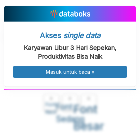
Akses
single data
Karyawan Libur 3 Hari Sepekan,
Produktivitas Bisa Naik
Masuk untuk baca
»
A
A
A
Font
Font
Font
Kecil
Sedang
Besar