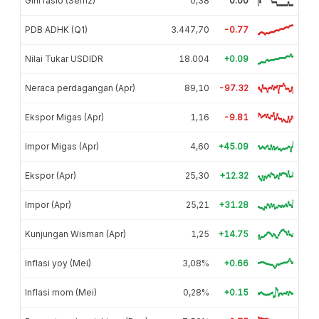
Gini rasio (Sem2)
0,38
0.00
PDB ADHK (Q1)
3.447,70
-0.77
Nilai Tukar USDIDR
18.004
+0.09
Neraca perdagangan (Apr)
89,10
-97.32
Ekspor Migas (Apr)
1,16
-9.81
Impor Migas (Apr)
4,60
+45.09
Ekspor (Apr)
25,30
+12.32
Impor (Apr)
25,21
+31.28
Kunjungan Wisman (Apr)
1,25
+14.75
Inflasi yoy (Mei)
3,08%
+0.66
Inflasi mom (Mei)
0,28%
+0.15