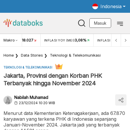
Indonesia
Masuk
Makro
18.027
3,08%
UKAR USD/IDR
INFLASI YOY (MEI)
INFLASI MOM (MEI)
Home
Data Stories
Teknologi & Telekomunikasi
TEKNOLOGI & TELEKOMUNIKASI
Jakarta, Provinsi dengan Korban PHK
Terbanyak hingga November 2024
Nabilah Muhamad
23/12/2024 10:20 WIB
Menurut data Kementerian Ketenagakerjaan, ada 67.870
karyawan yang terkena PHK di Indonesia sepanjang
Januari-November 2024. Jakarta jadi yang terbanyak