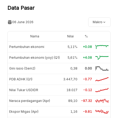
Data Pasar
06 June 2026
Makro
Nama
Nilai
%
Pertumbuhan ekonomi
5,11%
+0.08
Pertumbuhan ekonomi (yoy) (Q1)
5,61%
+4.08
Gini rasio (Sem2)
0,38
0.00
PDB ADHK (Q1)
3.447,70
-0.77
Nilai Tukar USDIDR
18.027
-0.12
Neraca perdagangan (Apr)
89,10
-97.32
Ekspor Migas (Apr)
1,16
-9.81