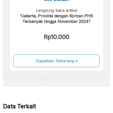
Langsung baca artikel
“Jakarta, Provinsi dengan Korban PHK
Terbanyak hingga November 2024”.
Kami menerima pembayaran berikut:
Rp10.000
Dapatkan Sekarang
»
Beberapa metode pembayaran masih dalam
proses aktivasi.
Data Terkait