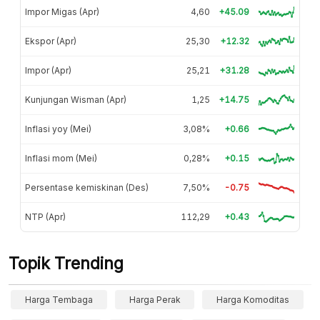
Impor Migas (Apr)
4,60
+45.09
Ekspor (Apr)
25,30
+12.32
Impor (Apr)
25,21
+31.28
Kunjungan Wisman (Apr)
1,25
+14.75
Inflasi yoy (Mei)
3,08%
+0.66
Inflasi mom (Mei)
0,28%
+0.15
Persentase kemiskinan (Des)
7,50%
-0.75
NTP (Apr)
112,29
+0.43
Topik Trending
Harga Tembaga
Harga Perak
Harga Komoditas