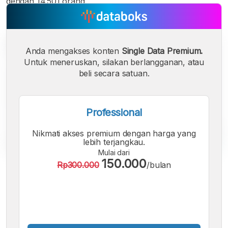
dengan 14.501 orang.
Anda mengakses konten
Single Data Premium.
Untuk meneruskan, silakan berlangganan, atau
beli secara satuan.
Professional
Nikmati akses premium dengan harga yang
lebih terjangkau.
Mulai dari
150.000
Rp300.000
/bulan
A
A
A
Font
Font
Font
Kecil
Sedang
Besar