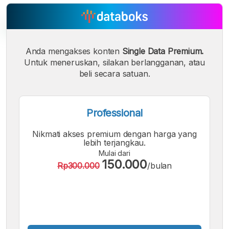
Anda mengakses konten
Single Data Premium.
Untuk meneruskan, silakan berlangganan, atau
A
A
A
Font
Font
beli secara satuan.
Font
Kecil
Sedang
Besar
Professional
Nikmati akses premium dengan harga yang
lebih terjangkau.
Mulai dari
150.000
Rp300.000
/bulan