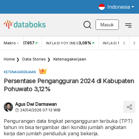
Indonesia
Masuk
Makro
17.957
3,08%
UKAR USD/IDR
INFLASI YOY (MEI)
INFLASI MOM (MEI)
Home
Data Stories
Ketenagakerjaan
KETENAGAKERJAAN
Persentase Pengangguran 2024 di Kabupaten
Pohuwato 3,12%
Agus Dwi Darmawan
24/04/2026 07:13 WIB
Pengurangan data tingkat pengangguran terbuka (TPT)
tahun ini bisa tergambar dari kondisi jumlah angkatan
kerja dan jumlah penduduk yang bekerja.