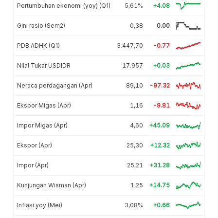
Pertumbuhan ekonomi (yoy) (Q1)
5,61%
+4.08
Gini rasio (Sem2)
0,38
0.00
PDB ADHK (Q1)
3.447,70
-0.77
Nilai Tukar USDIDR
17.957
+0.03
Neraca perdagangan (Apr)
89,10
-97.32
Ekspor Migas (Apr)
1,16
-9.81
Impor Migas (Apr)
4,60
+45.09
Ekspor (Apr)
25,30
+12.32
Impor (Apr)
25,21
+31.28
Kunjungan Wisman (Apr)
1,25
+14.75
Inflasi yoy (Mei)
3,08%
+0.66