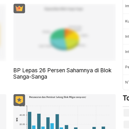
Im
K
In
In
Pe
BP Lepas 26 Persen Sahamnya di Blok
Sanga-Sanga
NT
T