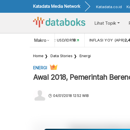
Katadata Media Network
Katadata.co.id
K
Lihat Topik
 (FEB)
1,16
NILAI TUKAR USD/IDR
Makro
18
INFLASI YOY (APR)
2,
Home
Data Stories
Energi
ENERGI
Awal 2018, Pemerintah Beren
04/01/2018 12:52 WIB