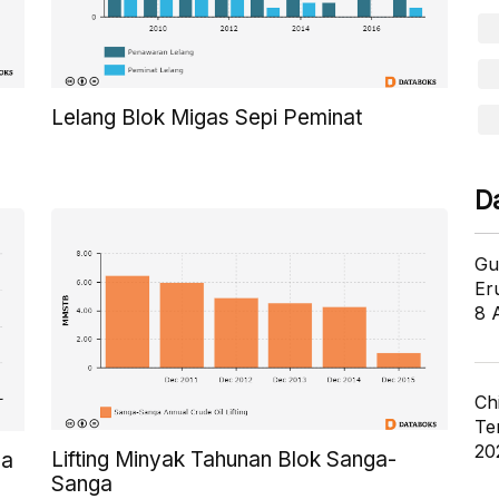
Lelang Blok Migas Sepi Peminat
D
Gu
Er
8 
Ch
Te
20
Lifting Minyak Tahunan Blok Sanga-
ga
Sanga