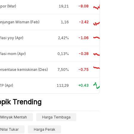
por (Mar)
19,21
-8.08
unjungan Wisman (Feb)
1,16
-2.42
flasi yoy (Apr)
2,42%
-1.06
flasi mom (Apr)
0,13%
-0.28
rsentase kemiskinan (Des)
7,50%
-0.75
P (Apr)
112,29
+0.43
opik Trending
Minyak Mentah
Harga Tembaga
Nilai Tukar
Harga Perak