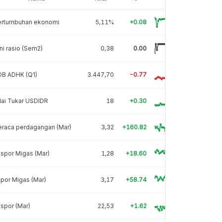
ertumbuhan ekonomi
5,11%
+0.08
ni rasio (Sem2)
0,38
0.00
DB ADHK (Q1)
3.447,70
-0.77
lai Tukar USDIDR
18
+0.30
eraca perdagangan (Mar)
3,32
+160.82
spor Migas (Mar)
1,28
+18.60
por Migas (Mar)
3,17
+58.74
spor (Mar)
22,53
+1.62