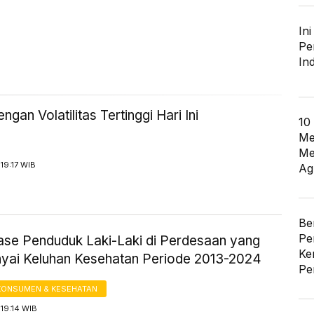
In
Pe
In
engan Volatilitas Tertinggi Hari Ini
10
Me
Me
19:17 WIB
Ag
Be
Pe
ase Penduduk Laki-Laki di Perdesaan yang
Ke
ai Keluhan Kesehatan Periode 2013-2024
Pe
KONSUMEN & KESEHATAN
19:14 WIB