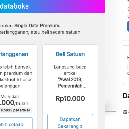
konten
Single Data Premium.
erlangganan, atau beli secara satuan.
rlangganan
Beli Satuan
s lebih banyak
Langsung baca
n premium dan
artikel
eksklusif khusus
“Awal 2018,
pelanggan.
Pemerintah
Berencana Lelang 20
D
Mulai dari
Rp10.000
Blok Migas”.
.000
/bulan
 Rp833 per artikel
Dapatkan
A
A
bih detail »
Sekarang
»
ont