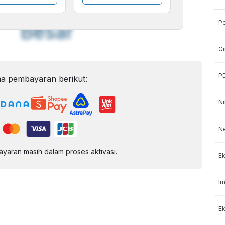
Font
Sedang
P
Besar
Gi
P
a pembayaran berikut:
Ni
N
aran masih dalam proses aktivasi.
Ek
Im
Ek