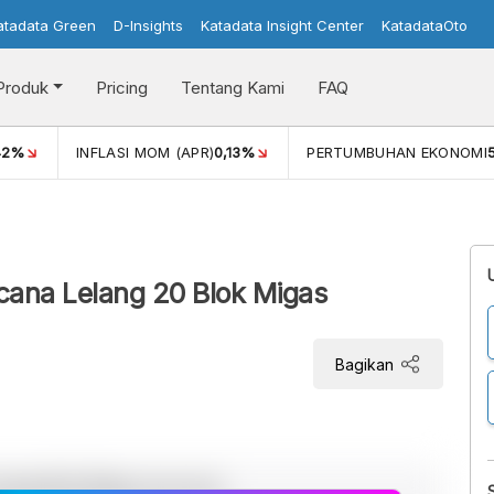
atadata Green
D-Insights
Katadata Insight Center
KatadataOto
Produk
Pricing
Tentang Kami
FAQ
42%
INFLASI MOM (APR)
0,13%
PERTUMBUHAN EKONOMI
cana Lelang 20 Blok Migas
Bagikan