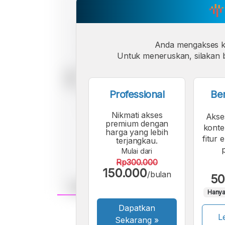
Anda mengakses 
Untuk meneruskan, silakan b
Professional
Be
Nikmati akses
Akse
premium dengan
konte
harga yang lebih
fitur 
terjangkau.
Mulai dari
Rp300.000
150.000
/bulan
50
Hanya
Dapatkan
A
Le
Font
Sekarang
»
F