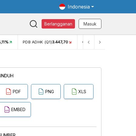
Indonesia
Berlangganan
Masuk
5,11%
PDB ADHK (Q1)
3.447,70
GINI RASIO (SEM2)
0,38
UNDUH
PDF
PNG
XLS
EMBED
SUMBER