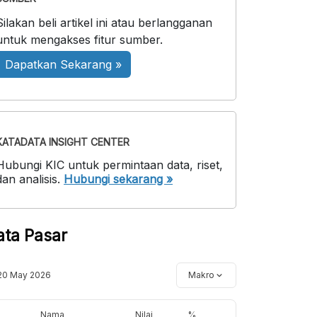
Silakan beli artikel ini atau berlangganan
untuk mengakses fitur sumber.
Dapatkan Sekarang »
KATADATA INSIGHT CENTER
Hubungi KIC untuk permintaan data, riset,
dan analisis.
Hubungi sekarang »
ata Pasar
20 May 2026
Makro
Nama
Nilai
%