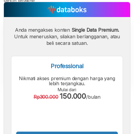
tahun terakhir.
Anda mengakses konten
Single Data Premium.
Untuk meneruskan, silakan berlangganan, atau
beli secara satuan.
Professional
Nikmati akses premium dengan harga yang
lebih terjangkau.
Mulai dari
150.000
Rp300.000
/bulan
A
A
A
Font
Font
Font
Kecil
Sedang
Besar