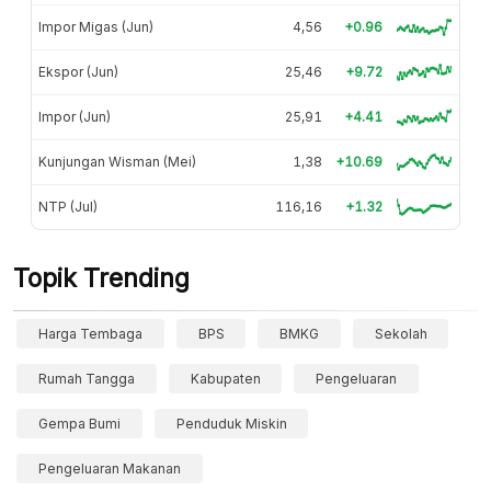
Impor Migas (Jun)
4,56
+0.96
Ekspor (Jun)
25,46
+9.72
Impor (Jun)
25,91
+4.41
Kunjungan Wisman (Mei)
1,38
+10.69
NTP (Jul)
116,16
+1.32
Topik Trending
Harga Tembaga
BPS
BMKG
Sekolah
Rumah Tangga
Kabupaten
Pengeluaran
Gempa Bumi
Penduduk Miskin
Pengeluaran Makanan