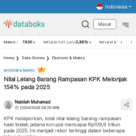
Indonesia
Masuk
Makro
17.930
2,88%
-
KAR USD/IDR
INFLASI YOY (JUL)
INFLASI MOM (JUL)
Home
Data Stories
Ekonomi & Makro
EKONOMI & MAKRO
Nilai Lelang Barang Rampasan KPK Melonjak
154% pada 2025
Nabilah Muhamad
22/04/2026 09:20 WIB
KPK melaporkan, total nilai lelang barang rampasan
hasil tindak pidana korupsi mencapai Rp109,8 triliun
pada 2025. Ini menjadi rekor tertinggi dalam beberapa