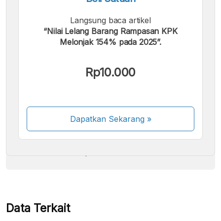
Langsung baca artikel
“Nilai Lelang Barang Rampasan KPK
Melonjak 154% pada 2025”.
Kami menerima pembayaran berikut:
Rp10.000
Dapatkan Sekarang
»
Beberapa metode pembayaran masih dalam
proses aktivasi.
Data Terkait