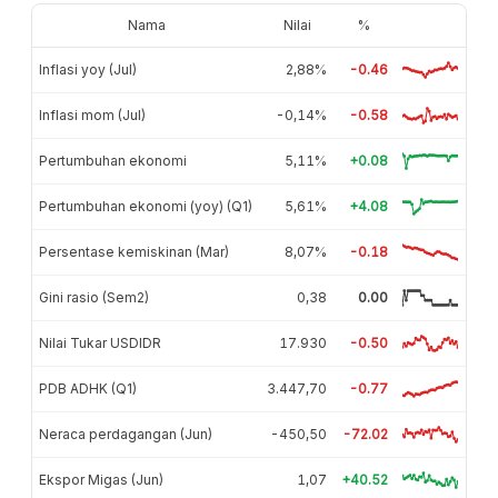
Nama
Nilai
%
Inflasi yoy (Jul)
2,88%
-0.46
Inflasi mom (Jul)
-0,14%
-0.58
Pertumbuhan ekonomi
5,11%
+0.08
Pertumbuhan ekonomi (yoy) (Q1)
5,61%
+4.08
Persentase kemiskinan (Mar)
8,07%
-0.18
Gini rasio (Sem2)
0,38
0.00
Nilai Tukar USDIDR
17.930
-0.50
PDB ADHK (Q1)
3.447,70
-0.77
Neraca perdagangan (Jun)
-450,50
-72.02
Ekspor Migas (Jun)
1,07
+40.52