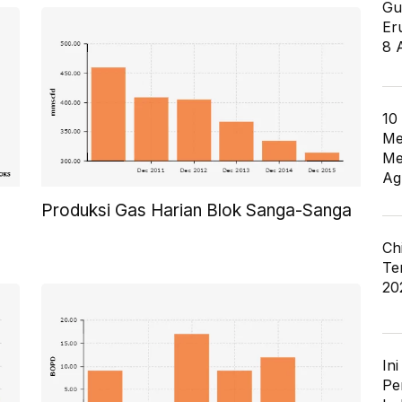
Gu
Er
8 
10
Me
Me
Ag
Produksi Gas Harian Blok Sanga-Sanga
Ch
Te
20
In
Pe