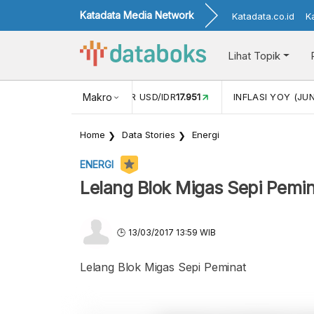
Katadata Media Network
Katadata.co.id
K
Lihat Topik
 (APR)
1,25
NILAI TUKAR USD/IDR
Makro
17.951
INFLASI YOY (JUN
Home
Data Stories
Energi
ENERGI
Lelang Blok Migas Sepi Pemi
13/03/2017 13:59 WIB
Lelang Blok Migas Sepi Peminat