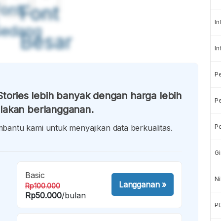
ont
Font
In
Sedang
Besar
In
P
tories lebih banyak dengan harga lebih
Pe
lakan berlangganan.
antu kami untuk menyajikan data berkualitas.
Pe
Gi
Basic
Ni
Langganan
»
Rp100.000
Rp50.000
/bulan
P