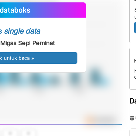
s
single data
 Migas Sepi Peminat
k untuk baca
»
D
A
A