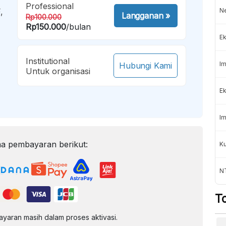
Professional
,
N
Langganan
»
Rp100.000
Rp150.000
/bulan
Ek
Institutional
Im
Hubungi Kami
Untuk organisasi
Ek
Im
a pembayaran berikut:
Ku
N
T
aran masih dalam proses aktivasi.