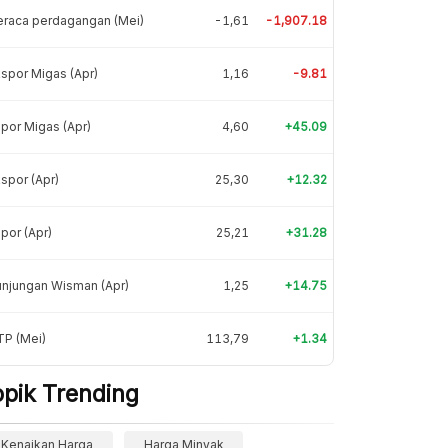
eraca perdagangan (Mei)
-1,61
-1,907.18
spor Migas (Apr)
1,16
-9.81
por Migas (Apr)
4,60
+45.09
spor (Apr)
25,30
+12.32
por (Apr)
25,21
+31.28
njungan Wisman (Apr)
1,25
+14.75
TP (Mei)
113,79
+1.34
opik Trending
Kenaikan Harga
Harga Minyak