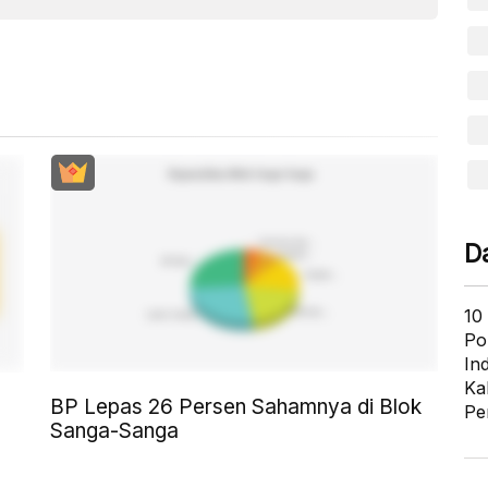
D
10
Po
In
Ka
BP Lepas 26 Persen Sahamnya di Blok
Pe
Sanga-Sanga