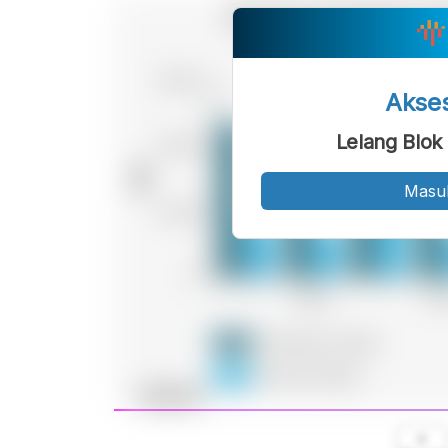
Akse
Lelang Blok
Masu
A