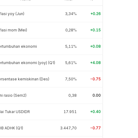
flasi yoy (Jun)
3,34%
+0.26
flasi mom (Mei)
0,28%
+0.15
ertumbuhan ekonomi
5,11%
+0.08
rtumbuhan ekonomi (yoy) (Q1)
5,61%
+4.08
rsentase kemiskinan (Des)
7,50%
-0.75
ni rasio (Sem2)
0,38
0.00
lai Tukar USDIDR
17.951
+0.40
DB ADHK (Q1)
3.447,70
-0.77