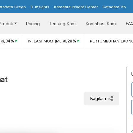
atadata Green
D-Insights
Katadata Insight Center
KatadataOto
Produk
Pricing
Tentang Kami
Kontribusi Kami
FA
)
3,34%
INFLASI MOM (MEI)
0,28%
PERTUMBUHAN EKON
nat
Bagikan