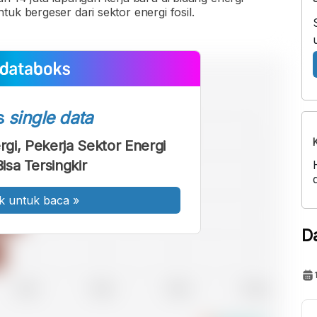
uk bergeser dari sektor energi fosil.
s
single data
ergi, Pekerja Sektor Energi
Bisa Tersingkir
k untuk baca
»
D