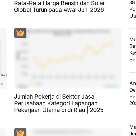
38
Rata-Rata Harga Bensin dan Solar
Ku
Global Turun pada Awal Juni 2026
Ut
Me
Be
Ke
Pe
An
De
Jumlah Pekerja di Sektor Jasa
Pe
Perusahaan Kategori Lapangan
20
Pekerjaan Utama di di Riau | 2025
Ma
de