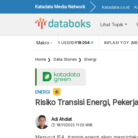
Katadata Media Network
Katadata.co.id
K
Lihat Topik
 (APR)
1,25
NILAI TUKAR USD/IDR
Makro
18.004
INFLASI YOY (ME
Home
Data Stories
Energi
ENERGI
Risiko Transisi Energi, Pekerj
Adi Ahdiat
18/11/2022 11:20 WIB
Menurut IEA, transisi energi akan menciptaka