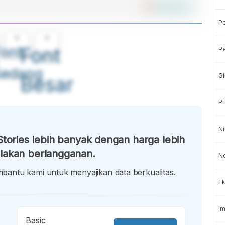
P
A
A
ont
Font
Pe
Sedang
Gi
Besar
P
Ni
tories lebih banyak dengan harga lebih
lakan berlangganan.
Ne
antu kami untuk menyajikan data berkualitas.
Ek
Im
Basic