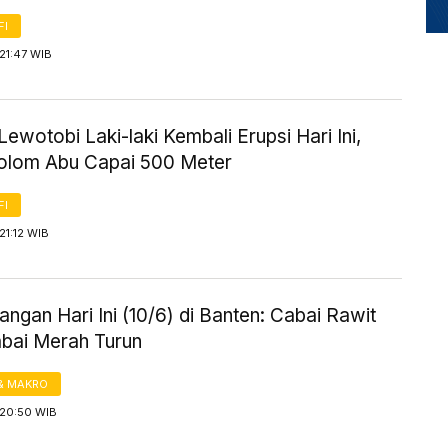
FI
21:47 WIB
ewotobi Laki-laki Kembali Erupsi Hari Ini,
Kolom Abu Capai 500 Meter
FI
21:12 WIB
ngan Hari Ini (10/6) di Banten: Cabai Rawit
abai Merah Turun
& MAKRO
 20:50 WIB