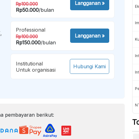
Langganan
»
Rp100.000
Ek
Rp50.000
/bulan
Im
Professional
,
Langganan
»
Rp100.000
Ku
Rp150.000
/bulan
In
Institutional
Hubungi Kami
Untuk organisasi
In
Pe
N
a pembayaran berikut:
T