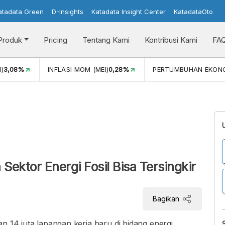
atadata Green
D-Insights
Katadata Insight Center
KatadataOto
Produk
Pricing
Tentang Kami
Kontribusi Kami
FA
I)
3,08%
INFLASI MOM (MEI)
0,28%
PERTUMBUHAN EKON
a Sektor Energi Fosil Bisa Tersingkir
Bagikan
n 14 juta lapangan kerja baru di bidang energi