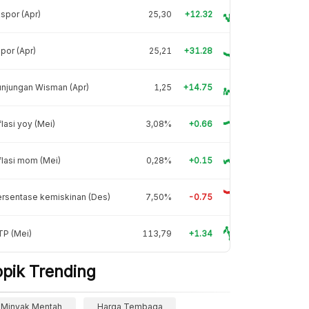
spor (Apr)
25,30
+12.32
por (Apr)
25,21
+31.28
njungan Wisman (Apr)
1,25
+14.75
flasi yoy (Mei)
3,08%
+0.66
flasi mom (Mei)
0,28%
+0.15
rsentase kemiskinan (Des)
7,50%
-0.75
TP (Mei)
113,79
+1.34
opik Trending
Minyak Mentah
Harga Tembaga