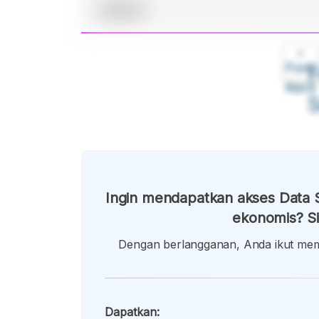
A
Font
F
Kecil
Ingin mendapatkan akses Data S
ekonomis? Si
Dengan berlangganan, Anda ikut memb
Dapatkan: