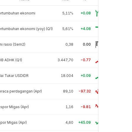
ertumbuhan ekonomi
5,11%
+0.08
rtumbuhan ekonomi (yoy) (Q1)
5,61%
+4.08
ni rasio (Sem2)
0,38
0.00
DB ADHK (Q1)
3.447,70
-0.77
lai Tukar USDIDR
18.004
+0.09
raca perdagangan (Apr)
89,10
-97.32
spor Migas (Apr)
1,16
-9.81
por Migas (Apr)
4,60
+45.09