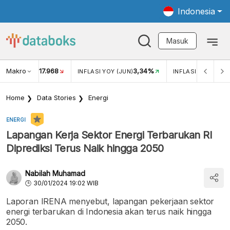
Indonesia
Masuk
Makro
17.968
3,34%
UKAR USD/IDR
INFLASI YOY (JUN)
INFLASI MOM (JUN
Home
Data Stories
Energi
ENERGI
Lapangan Kerja Sektor Energi Terbarukan RI
Diprediksi Terus Naik hingga 2050
Nabilah Muhamad
30/01/2024 19:02 WIB
Laporan IRENA menyebut, lapangan pekerjaan sektor
energi terbarukan di Indonesia akan terus naik hingga
2050.