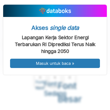
Akses
single data
Lapangan Kerja Sektor Energi
Terbarukan RI Diprediksi Terus Naik
hingga 2050
Masuk untuk baca
»
A
A
A
Font
Font
Font
Kecil
Sedang
Besar