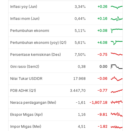
Inflasi yoy (Jun)
3,34%
+0.26
Inflasi mom (Jun)
0,44%
+0.16
Pertumbuhan ekonomi
5,11%
+0.08
Pertumbuhan ekonomi (yoy) (Q1)
5,61%
+4.08
Persentase kemiskinan (Des)
7,50%
-0.75
Gini rasio (Sem2)
0,38
0.00
Nilai Tukar USDIDR
17.968
-0.06
PDB ADHK (Q1)
3.447,70
-0.77
Neraca perdagangan (Mei)
-1,61
-1,907.18
Ekspor Migas (Apr)
1,16
-9.81
Impor Migas (Mei)
4,51
-1.82