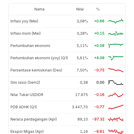
Nama
Nilai
%
Inflasi yoy (Mei)
3,08%
+0.66
Inflasi mom (Mei)
0,28%
+0.15
Pertumbuhan ekonomi
5,11%
+0.08
Pertumbuhan ekonomi (yoy) (Q1)
5,61%
+4.08
Persentase kemiskinan (Des)
7,50%
-0.75
Gini rasio (Sem2)
0,38
0.00
Nilai Tukar USDIDR
17.975
-0.16
PDB ADHK (Q1)
3.447,70
-0.77
Neraca perdagangan (Apr)
89,10
-97.32
Ekspor Migas (Apr)
1,16
-9.81