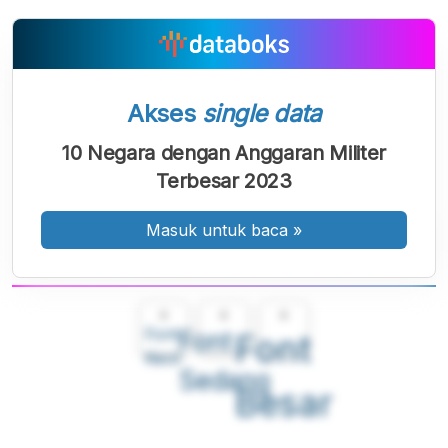
Akses
single data
10 Negara dengan Anggaran Militer
Terbesar 2023
Masuk untuk baca
»
A
A
A
Font
Font
Font
Kecil
Sedang
Besar