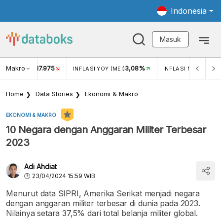
Indonesia
Masuk
Makro
17.975
3,08%
UKAR USD/IDR
INFLASI YOY (MEI)
INFLASI MOM (MEI)
Home
Data Stories
Ekonomi & Makro
EKONOMI & MAKRO
10 Negara dengan Anggaran Militer Terbesar
2023
Adi Ahdiat
23/04/2024 15:59 WIB
Menurut data SIPRI, Amerika Serikat menjadi negara
dengan anggaran militer terbesar di dunia pada 2023.
Nilainya setara 37,5% dari total belanja militer global.