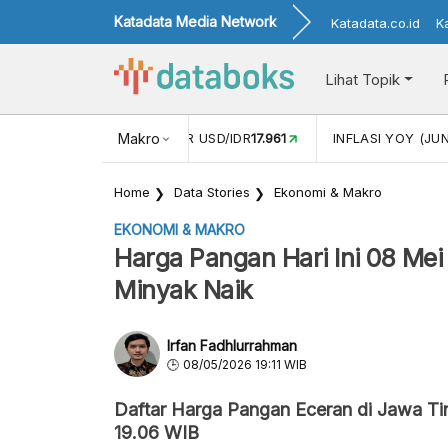
Katadata Media Network
Katadata.co.id
K
Lihat Topik
 (MEI)
1,38
NILAI TUKAR USD/IDR
Makro
17.961
INFLASI YOY (JUN
Home
Data Stories
Ekonomi & Makro
EKONOMI & MAKRO
Harga Pangan Hari Ini 08 Mei
Minyak Naik
Irfan Fadhlurrahman
08/05/2026 19:11 WIB
Daftar Harga Pangan Eceran di Jawa Ti
19.06 WIB