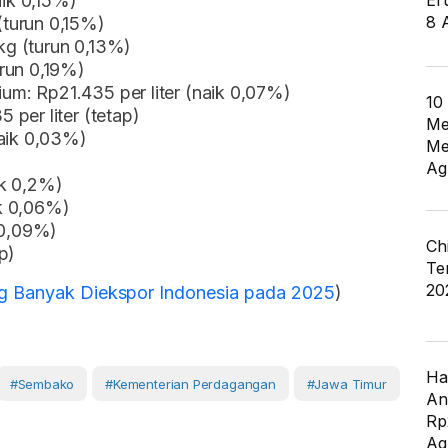
ik 0,15%)
Er
8 
turun 0,15%)
g (turun 0,13%)
run 0,19%)
m: Rp21.435 per liter (naik 0,07%)
10
per liter (tetap)
Me
naik 0,03%)
Me
Ag
ik 0,2%)
k 0,06%)
 0,09%)
Ch
p)
Te
20
g Banyak Diekspor Indonesia pada 2025
)
Ha
#Sembako
#Kementerian Perdagangan
#Jawa Timur
An
Rp
Ag