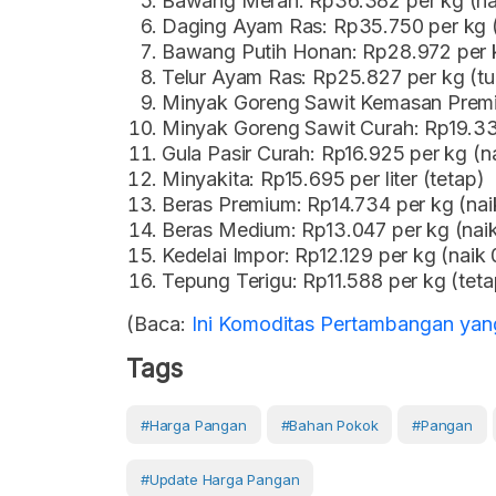
Bawang Merah: Rp36.382 per kg (na
Daging Ayam Ras: Rp35.750 per kg (
Bawang Putih Honan: Rp28.972 per k
Telur Ayam Ras: Rp25.827 per kg (tu
Minyak Goreng Sawit Kemasan Premiu
Minyak Goreng Sawit Curah: Rp19.335 
Gula Pasir Curah: Rp16.925 per kg (
Minyakita: Rp15.695 per liter (tetap)
Beras Premium: Rp14.734 per kg (na
Beras Medium: Rp13.047 per kg (nai
Kedelai Impor: Rp12.129 per kg (naik
Tepung Terigu: Rp11.588 per kg (teta
(Baca:
Ini Komoditas Pertambangan yan
Tags
#Harga Pangan
#Bahan Pokok
#Pangan
#Update Harga Pangan