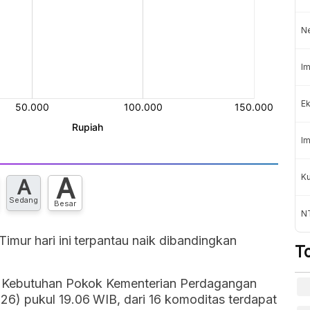
N
Im
Ek
Im
K
A
A
Sedang
Besar
NT
mur hari ini terpantau naik dibandingkan
T
r Kebutuhan Pokok Kementerian Perdagangan
) pukul 19.06 WIB, dari 16 komoditas terdapat