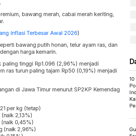
.
premium, bawang merah, cabai merah keriting,
r.
ang Inflasi Terbesar Awal 2026
)
perti bawang putih honan, telur ayam ras, dan
dengan harga kemarin.
D
 paling tinggi Rp1.096 (2,96%) menjadi
m ras turun paling tajam Rp50 (0,19%) menjadi
10
Po
 pangan di Jawa Timur menurut SP2KP Kemendag
In
Ka
Pe
1 per kg (tetap)
 (naik 2,13%)
 (naik 0,45%)
kg (naik 2,96%)
Gu