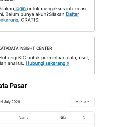
Silakan
login
untuk mengakses informasi
ni
.
Belum punya akun?
Silakan
Daftar
sekarang
,
GRATIS!
KATADATA INSIGHT CENTER
Hubungi KIC untuk permintaan data, riset,
dan analisis.
Hubungi sekarang »
ata Pasar
24 July 2026
Makro
Nama
Nilai
%