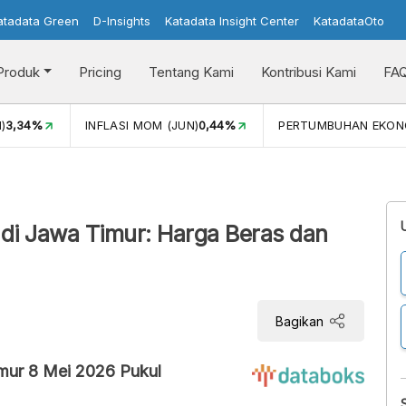
atadata Green
D-Insights
Katadata Insight Center
KatadataOto
Produk
Pricing
Tentang Kami
Kontribusi Kami
FA
)
3,34%
INFLASI MOM (JUN)
0,44%
PERTUMBUHAN EKON
 di Jawa Timur: Harga Beras dan
Bagikan
mur 8 Mei 2026 Pukul