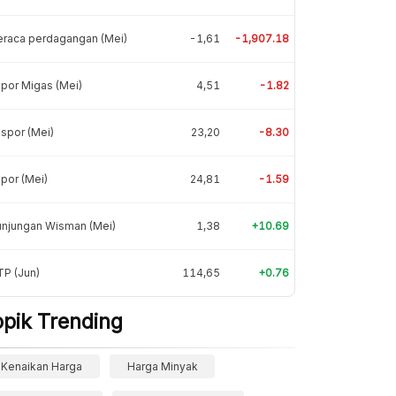
eraca perdagangan (Mei)
-1,61
-1,907.18
por Migas (Mei)
4,51
-1.82
spor (Mei)
23,20
-8.30
por (Mei)
24,81
-1.59
unjungan Wisman (Mei)
1,38
+10.69
P (Jun)
114,65
+0.76
opik Trending
Kenaikan Harga
Harga Minyak