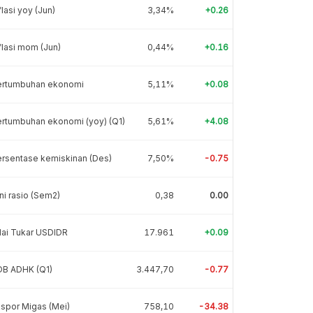
flasi yoy (Jun)
3,34%
+0.26
flasi mom (Jun)
0,44%
+0.16
ertumbuhan ekonomi
5,11%
+0.08
rtumbuhan ekonomi (yoy) (Q1)
5,61%
+4.08
rsentase kemiskinan (Des)
7,50%
-0.75
ni rasio (Sem2)
0,38
0.00
lai Tukar USDIDR
17.961
+0.09
DB ADHK (Q1)
3.447,70
-0.77
spor Migas (Mei)
758,10
-34.38