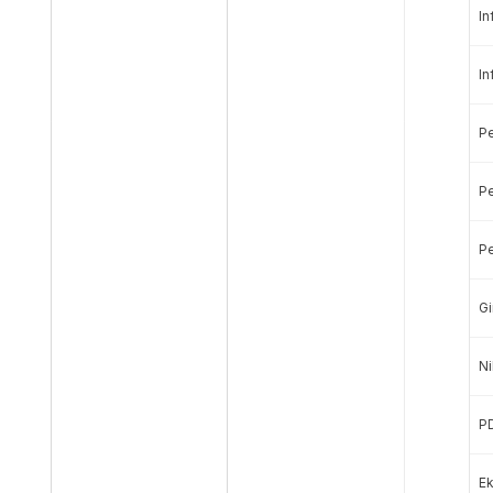
In
In
P
Pe
Pe
Gi
Ni
P
Ek