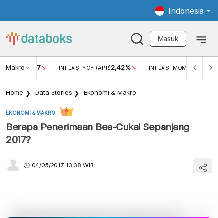
Indonesia
Masuk
Makro
17
2,42%
0,4
KAR USD/IDR
INFLASI YOY (APR)
INFLASI MOM (MAR)
Home
Data Stories
Ekonomi & Makro
EKONOMI & MAKRO
Berapa Penerimaan Bea-Cukai Sepanjang
2017?
04/05/2017 13:38 WIB