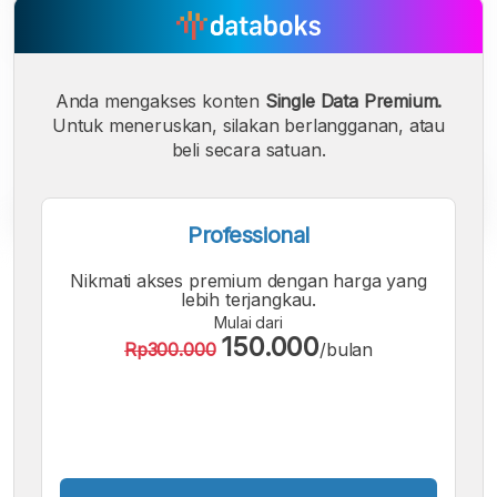
Anda mengakses konten
Single Data Premium.
Untuk meneruskan, silakan berlangganan, atau
beli secara satuan.
Professional
A
A
A
Nikmati akses premium dengan harga yang
Font
Font
Font
lebih terjangkau.
Kecil
Mulai dari
Sedang
150.000
Rp300.000
/bulan
Besar