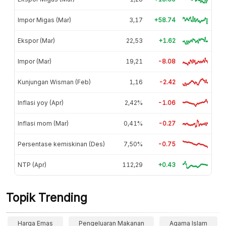
Impor Migas (Mar)
3,17
+58.74
Ekspor (Mar)
22,53
+1.62
Impor (Mar)
19,21
-8.08
Kunjungan Wisman (Feb)
1,16
-2.42
Inflasi yoy (Apr)
2,42%
-1.06
Inflasi mom (Mar)
0,41%
-0.27
Persentase kemiskinan (Des)
7,50%
-0.75
NTP (Apr)
112,29
+0.43
Topik Trending
Harga Emas
Pengeluaran Makanan
Agama Islam