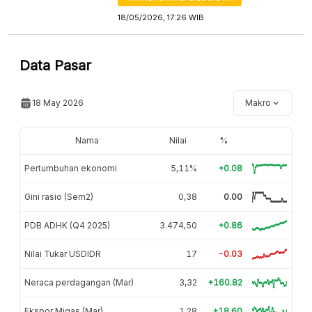
18/05/2026, 17:26 WIB
Data Pasar
18 May 2026
Makro
Nama
Nilai
%
Pertumbuhan ekonomi
5,11%
+0.08
Gini rasio (Sem2)
0,38
0.00
PDB ADHK (Q4 2025)
3.474,50
+0.86
Nilai Tukar USDIDR
17
-0.03
Neraca perdagangan (Mar)
3,32
+160.82
Ekspor Migas (Mar)
1,28
+18.60