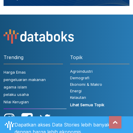
Trending
Topik
Agroindustri
Harga Emas
Demografi
pengeluaran makanan
Ekonomi & Makro
agama islam
Energi
pelaku usaha
Kelautan
Nilai Kerugian
Lihat Semua Topik
Dapatkan akses Data Stories lebih banyak
dengan harga lebih ekonomis.