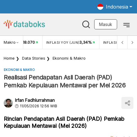
Indonesia
Masuk
Makro
18.070
3,34%
UKAR USD/IDR
INFLASI YOY (JUN)
INFLASI MOM (JUN
Home
Data Stories
Ekonomi & Makro
EKONOMI & MAKRO
Realisasi Pendapatan Asli Daerah (PAD)
Pemkab Kepulauan Mentawai per Mei 2026
Irfan Fadhlurrahman
11/05/2026 12:56 WIB
Rincian Pendapatan Asli Daerah (PAD) Pemkab
Kepulauan Mentawai (Mei 2026)