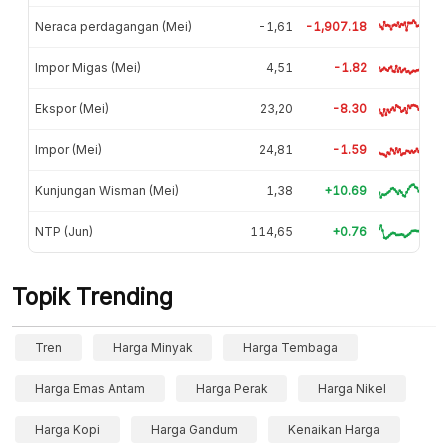
Neraca perdagangan (Mei)
-1,61
-1,907.18
Impor Migas (Mei)
4,51
-1.82
Ekspor (Mei)
23,20
-8.30
Impor (Mei)
24,81
-1.59
Kunjungan Wisman (Mei)
1,38
+10.69
NTP (Jun)
114,65
+0.76
Topik Trending
Tren
Harga Minyak
Harga Tembaga
Harga Emas Antam
Harga Perak
Harga Nikel
Harga Kopi
Harga Gandum
Kenaikan Harga