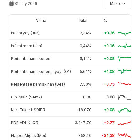
31 July 2026
Makro
Nama
Nilai
%
Inflasi yoy (Jun)
3,34%
+0.26
Inflasi mom (Jun)
0,44%
+0.16
Pertumbuhan ekonomi
5,11%
+0.08
Pertumbuhan ekonomi (yoy) (Q1)
5,61%
+4.08
Persentase kemiskinan (Des)
7,50%
-0.75
Gini rasio (Sem2)
0,38
0.00
Nilai Tukar USDIDR
18.070
+0.08
PDB ADHK (Q1)
3.447,70
-0.77
Ekspor Migas (Mei)
758,10
-34.38