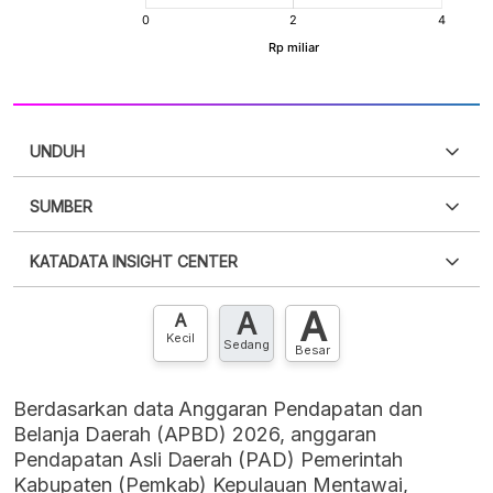
UNDUH
SUMBER
PDF
PNG
Silakan
login
untuk mengakses informasi ini
.
Belum
KATADATA INSIGHT CENTER
punya akun?
Silakan
Daftar sekarang
,
GRATIS!
XLS
EMBED
A
A
Hubungi sekarang »
A
Kecil
Sedang
Besar
Berdasarkan data Anggaran Pendapatan dan
Belanja Daerah (APBD) 2026, anggaran
Pendapatan Asli Daerah (PAD) Pemerintah
Kabupaten (Pemkab) Kepulauan Mentawai,