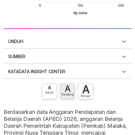
UNDUH
SUMBER
PDF
PNG
Silakan
login
untuk mengakses informasi ini
.
Belum
KATADATA INSIGHT CENTER
punya akun?
Silakan
Daftar sekarang
,
GRATIS!
XLS
EMBED
A
A
Hubungi sekarang »
A
Kecil
Sedang
Besar
Berdasarkan data Anggaran Pendapatan dan
Belanja Daerah (APBD) 2026, anggaran Belanja
Daerah Pemerintah Kabupaten (Pemkab) Malaka,
Provinsi Nusa Tenggara Timur, mencapai