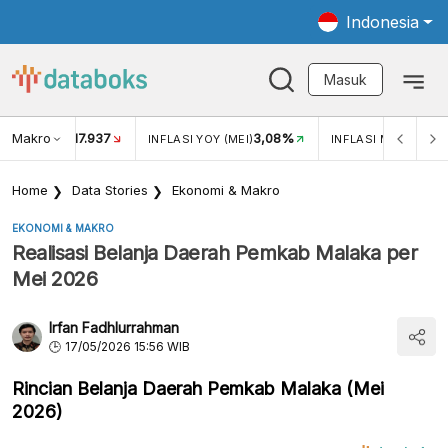
Indonesia
Masuk
Makro
17.937
3,08%
UKAR USD/IDR
INFLASI YOY (MEI)
INFLASI MOM (MEI)
Home
Data Stories
Ekonomi & Makro
EKONOMI & MAKRO
Realisasi Belanja Daerah Pemkab Malaka per
Mei 2026
Irfan Fadhlurrahman
17/05/2026 15:56 WIB
Rincian Belanja Daerah Pemkab Malaka (Mei
2026)