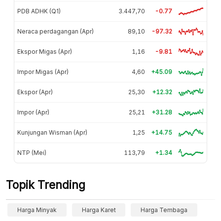
PDB ADHK (Q1)
3.447,70
-0.77
Neraca perdagangan (Apr)
89,10
-97.32
Ekspor Migas (Apr)
1,16
-9.81
Impor Migas (Apr)
4,60
+45.09
Ekspor (Apr)
25,30
+12.32
Impor (Apr)
25,21
+31.28
Kunjungan Wisman (Apr)
1,25
+14.75
NTP (Mei)
113,79
+1.34
Topik Trending
Harga Minyak
Harga Karet
Harga Tembaga