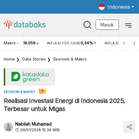
Indonesia
Masuk
Makro
18.059
3,34%
UKAR USD/IDR
INFLASI YOY (JUN)
INFLASI MOM (JUN
Home
Data Stories
Ekonomi & Makro
EKONOMI & MAKRO
Realisasi Investasi Energi di Indonesia 2025,
Terbesar untuk Migas
Nabilah Muhamad
09/01/2026 15:36 WIB