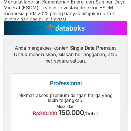
Menurut laporan Kementerian Energi dan Sumber Daya
Mineral (ESDM), realisasi investasi di sektor ESDM
Indonesia pada 2025 paling banyak ditujukan untuk
minyak dan gas bumi (migas).
Anda mengakses konten
Single Data Premium.
Untuk meneruskan, silakan berlangganan, atau
beli secara satuan.
Professional
Nikmati akses premium dengan harga yang
lebih terjangkau.
Mulai dari
150.000
Rp300.000
/bulan
A
A
A
Font
Font
Font
Kecil