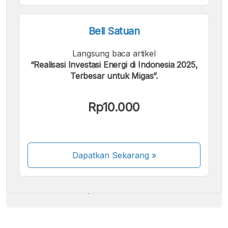
Beli Satuan
Langsung baca artikel
“Realisasi Investasi Energi di Indonesia 2025,
Terbesar untuk Migas”.
Kami menerima pembayaran berikut:
Rp10.000
Dapatkan Sekarang
»
Beberapa metode pembayaran masih dalam
proses aktivasi.