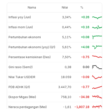
Nama
Nilai
%
Inflasi yoy (Jun)
3,34%
+0.26
Inflasi mom (Jun)
0,44%
+0.16
Pertumbuhan ekonomi
5,11%
+0.08
Pertumbuhan ekonomi (yoy) (Q1)
5,61%
+4.08
Persentase kemiskinan (Des)
7,50%
-0.75
Gini rasio (Sem2)
0,38
0.00
Nilai Tukar USDIDR
18.059
-0.09
PDB ADHK (Q1)
3.447,70
-0.77
Ekspor Migas (Mei)
758,10
-34.38
Neraca perdagangan (Mei)
-1,61
-1,907.18