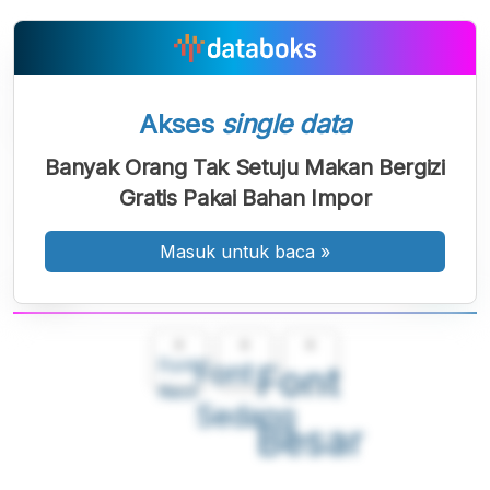
Akses
single data
Banyak Orang Tak Setuju Makan Bergizi
Gratis Pakai Bahan Impor
Masuk untuk baca
»
A
A
A
Font
Font
Font
Kecil
Sedang
Besar