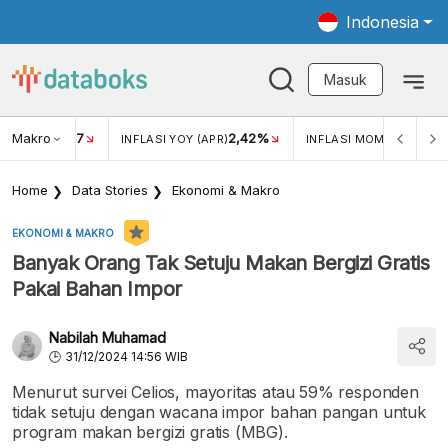
Indonesia
Masuk
Makro
17
2,42%
0,4
KAR USD/IDR
INFLASI YOY (APR)
INFLASI MOM (MAR)
Home
Data Stories
Ekonomi & Makro
EKONOMI & MAKRO
Banyak Orang Tak Setuju Makan Bergizi Gratis
Pakai Bahan Impor
Nabilah Muhamad
31/12/2024 14:56 WIB
Menurut survei Celios, mayoritas atau 59% responden
tidak setuju dengan wacana impor bahan pangan untuk
program makan bergizi gratis (MBG).