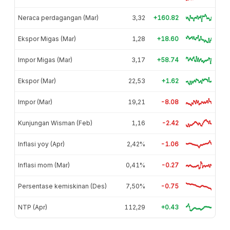
Neraca perdagangan (Mar)
3,32
+160.82
Ekspor Migas (Mar)
1,28
+18.60
Impor Migas (Mar)
3,17
+58.74
Ekspor (Mar)
22,53
+1.62
Impor (Mar)
19,21
-8.08
Kunjungan Wisman (Feb)
1,16
-2.42
Inflasi yoy (Apr)
2,42%
-1.06
Inflasi mom (Mar)
0,41%
-0.27
Persentase kemiskinan (Des)
7,50%
-0.75
NTP (Apr)
112,29
+0.43