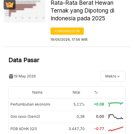
Rata-Rata Berat Hewan
Ternak yang Dipotong di
Indonesia pada 2025
AGROINDUSTRI
19/05/2026, 17:58 WIB
Data Pasar
19 May 2026
Makro
Nama
Nilai
%
Pertumbuhan ekonomi
5,11%
+0.08
Gini rasio (Sem2)
0,38
0.00
PDB ADHK (Q1)
3.447,70
-0.77