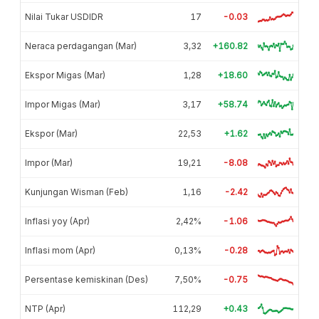
Nilai Tukar USDIDR
17
-0.03
Neraca perdagangan (Mar)
3,32
+160.82
Ekspor Migas (Mar)
1,28
+18.60
Impor Migas (Mar)
3,17
+58.74
Ekspor (Mar)
22,53
+1.62
Impor (Mar)
19,21
-8.08
Kunjungan Wisman (Feb)
1,16
-2.42
Inflasi yoy (Apr)
2,42%
-1.06
Inflasi mom (Apr)
0,13%
-0.28
Persentase kemiskinan (Des)
7,50%
-0.75
NTP (Apr)
112,29
+0.43