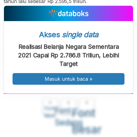
tahun lalu sebesar Rp 2.595,5 triliun.
Akses
single data
Realisasi Belanja Negara Sementara
2021 Capai Rp 2.786.8 Triliun, Lebihi
Target
Masuk untuk baca
»
A
A
A
Font
Font
Font
Kecil
Sedang
Besar