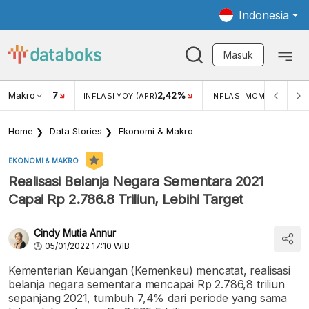
Indonesia
Masuk
Makro
17
2,42%
0,1
KAR USD/IDR
INFLASI YOY (APR)
INFLASI MOM (APR)
Home
Data Stories
Ekonomi & Makro
EKONOMI & MAKRO
Realisasi Belanja Negara Sementara 2021
Capai Rp 2.786.8 Triliun, Lebihi Target
Cindy Mutia Annur
05/01/2022 17:10 WIB
Kementerian Keuangan (Kemenkeu) mencatat, realisasi
belanja negara sementara mencapai Rp 2.786,8 triliun
sepanjang 2021, tumbuh 7,4% dari periode yang sama