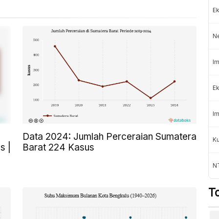
Ek
N
Im
Ek
Im
Data 2024: Jumlah Perceraian Sumatera
K
s |
Barat 224 Kasus
NT
T