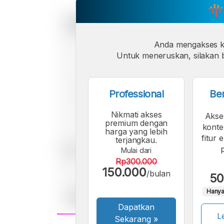
Anda mengakses 
Untuk meneruskan, silakan b
Professional
Be
Nikmati akses
Akse
premium dengan
konte
harga yang lebih
fitur 
terjangkau.
Mulai dari
Rp300.000
150.000
/bulan
50
Hanya
Dapatkan
Le
Sekarang
»