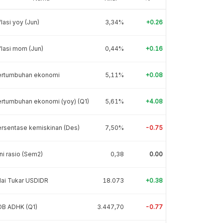
flasi yoy (Jun)
3,34%
+0.26
flasi mom (Jun)
0,44%
+0.16
ertumbuhan ekonomi
5,11%
+0.08
rtumbuhan ekonomi (yoy) (Q1)
5,61%
+4.08
rsentase kemiskinan (Des)
7,50%
-0.75
ni rasio (Sem2)
0,38
0.00
lai Tukar USDIDR
18.073
+0.38
DB ADHK (Q1)
3.447,70
-0.77