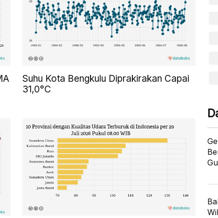
SMA
Suhu Kota Bengkulu Diprakirakan Capai
31,0°C
D
Ge
Be
Gu
Ba
Wi