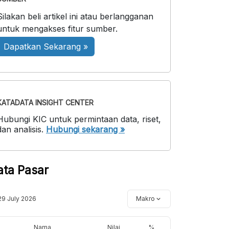
Silakan beli artikel ini atau berlangganan
untuk mengakses fitur sumber.
Dapatkan Sekarang »
KATADATA INSIGHT CENTER
Hubungi KIC untuk permintaan data, riset,
dan analisis.
Hubungi sekarang »
ata Pasar
29 July 2026
Makro
Nama
Nilai
%