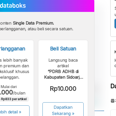
konten
Single Data Premium.
erlangganan, atau beli secara satuan.
rlangganan
Beli Satuan
s lebih banyak
Langsung baca
n premium dan
artikel
eksklusif khusus
“PDRB ADHB di
pelanggan.
Kabupaten Sidoarjo
Menurut Sektor
D
Mulai dari
Rp10.000
pada 2024”.
.000
/bulan
 Rp833 per artikel
Dapatkan
bih detail »
Sekarang
»