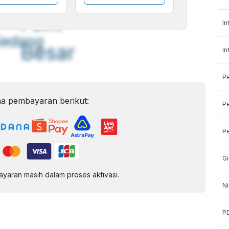
A
A
ont
Font
In
Sedang
Besar
In
P
a pembayaran berikut:
Pe
Pe
Gi
aran masih dalam proses aktivasi.
Ni
P