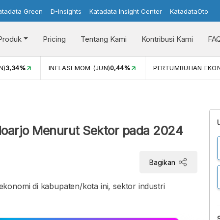
atadata Green
D-Insights
Katadata Insight Center
KatadataOto
Produk
Pricing
Tentang Kami
Kontribusi Kami
FA
N)
3,34%
INFLASI MOM (JUN)
0,44%
PERTUMBUHAN EKO
oarjo Menurut Sektor pada 2024
Bagikan
onomi di kabupaten/kota ini, sektor industri