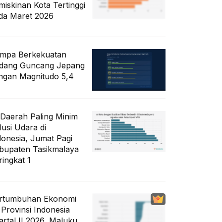
miskinan Kota Tertinggi
da Maret 2026
mpa Berkekuatan
dang Guncang Jepang
ngan Magnitudo 5,4
 Daerah Paling Minim
lusi Udara di
donesia, Jumat Pagi
bupaten Tasikmalaya
ringkat 1
rtumbuhan Ekonomi
 Provinsi Indonesia
artal II 2026, Maluku