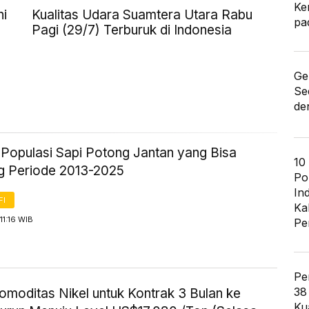
Ke
ni
Kualitas Udara Suamtera Utara Rabu
pa
Pagi (29/7) Terburuk di Indonesia
Ge
Se
de
k Populasi Sapi Potong Jantan yang Bisa
10
g Periode 2013-2025
Po
In
FI
Ka
11:16 WIB
Pe
Pe
38
omoditas Nikel untuk Kontrak 3 Bulan ke
Ku