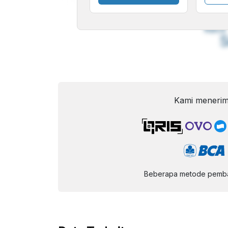
A
Font
F
Kecil
Kami menerim
Beberapa metode pembay