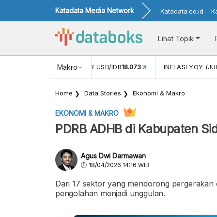
Katadata Media Network
Katadata.co.id
K
Lihat Topik
 (MEI)
1,38
NILAI TUKAR USD/IDR
Makro
18.073
INFLASI YOY (JU
Home
Data Stories
Ekonomi & Makro
EKONOMI & MAKRO
PDRB ADHB di Kabupaten Sid
Agus Dwi Darmawan
18/04/2026 14:16 WIB
Dari 17 sektor yang mendorong pergerakan ek
pengolahan menjadi unggulan.