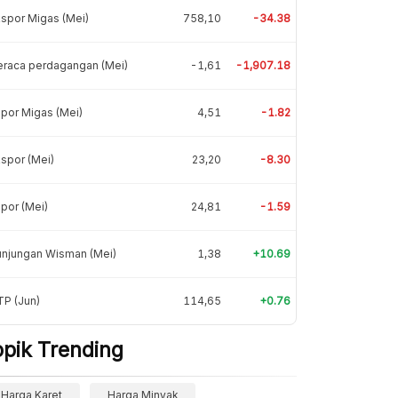
spor Migas (Mei)
758,10
-34.38
eraca perdagangan (Mei)
-1,61
-1,907.18
por Migas (Mei)
4,51
-1.82
spor (Mei)
23,20
-8.30
por (Mei)
24,81
-1.59
unjungan Wisman (Mei)
1,38
+10.69
P (Jun)
114,65
+0.76
opik Trending
Harga Karet
Harga Minyak