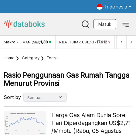
Indonesia
Masuk
Makro
1,38
17.912
JUNGAN WISMAN (MEI)
NILAI TUKAR USD/IDR
INFLASI Y
Home
Category
Energi
Rasio Penggunaan Gas Rumah Tangga
Menurut Provinsi
Sort by
Harga Gas Alam Dunia Sore
Hari Diperdagangkan US$2,71
/Mmbtu (Rabu, 05 Agustus