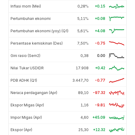
Inflasi mom (Mei)
0,28%
+0.15
Pertumbuhan ekonomi
5,11%
+0.08
Pertumbuhan ekonomi (yoy) (Q1)
5,61%
+4.08
Persentase kemiskinan (Des)
7,50%
-0.75
Gini rasio (Sem2)
0,38
0.00
Nilai Tukar USDIDR
17.908
+0.42
PDB ADHK (Q1)
3.447,70
-0.77
Neraca perdagangan (Apr)
89,10
-97.32
Ekspor Migas (Apr)
1,16
-9.81
Impor Migas (Apr)
4,60
+45.09
Ekspor (Apr)
25,30
+12.32