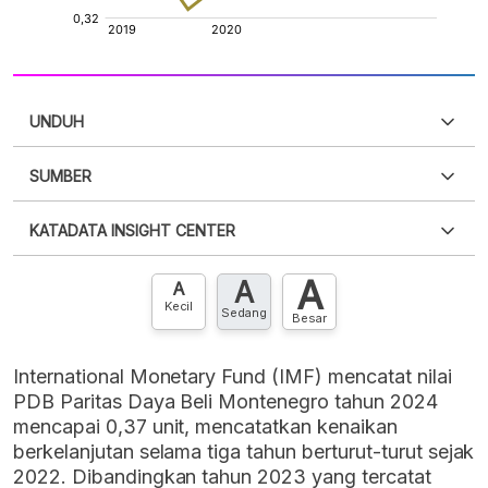
UNDUH
SUMBER
PDF
PNG
Silakan
login
untuk mengakses informasi ini
.
Belum
KATADATA INSIGHT CENTER
punya akun?
Silakan
Daftar sekarang
,
GRATIS!
XLS
EMBED
A
A
Hubungi sekarang »
A
Kecil
Sedang
Besar
International Monetary Fund (IMF) mencatat nilai
PDB Paritas Daya Beli Montenegro tahun 2024
mencapai 0,37 unit, mencatatkan kenaikan
berkelanjutan selama tiga tahun berturut-turut sejak
2022. Dibandingkan tahun 2023 yang tercatat