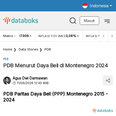
Indonesia
Masuk
Makro
17.908
3,08%
UKAR USD/IDR
INFLASI YOY (MEI)
INFLASI MOM (MEI)
Home
Data Stories
PDB
PDB
PDB Menurut Daya Beli di Montenegro 2024
Agus Dwi Darmawan
11/06/2026 12:45 WIB
PDB Paritas Daya Beli (PPP) Montenegro 2015 -
2024